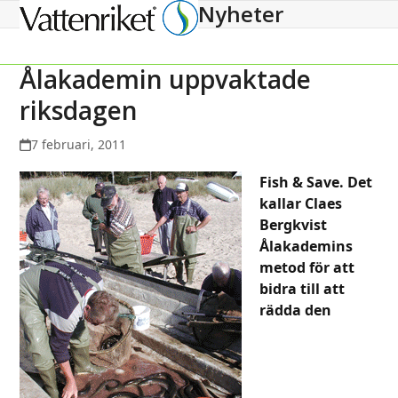
Nyheter
Open
Close
mobile
mobile
menu
menu
Ålakademin uppvaktade
riksdagen
7 februari, 2011
Fish & Save. Det
kallar Claes
Bergkvist
Ålakademins
metod för att
bidra till att
rädda den