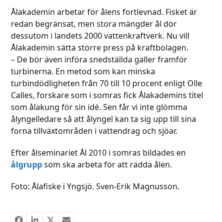
Ålakademin arbetar för ålens fortlevnad. Fisket är
redan begränsat, men stora mängder ål dör
dessutom i landets 2000 vattenkraftverk. Nu vill
Ålakademin sätta större press på kraftbolagen.
– De bör även införa snedställda galler framför
turbinerna. En metod som kan minska
turbindödligheten från 70 till 10 procent enligt Olle
Calles, forskare som i somras fick Ålakademins titel
som ålakung för sin idé. Sen får vi inte glömma
ålyngelledare så att ålyngel kan ta sig upp till sina
forna tillväxtområden i vattendrag och sjöar.
Efter ålseminariet Ål 2010 i somras bildades en
ålgrupp
som ska arbeta för att rädda ålen.
Foto: Ålafiske i Yngsjö. Sven-Erik Magnusson.