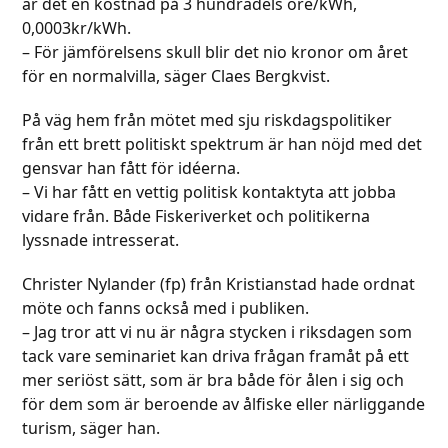
är det en kostnad på 3 hundradels öre/kWh,
0,0003kr/kWh.
– För jämförelsens skull blir det nio kronor om året
för en normalvilla, säger Claes Bergkvist.
På väg hem från mötet med sju riskdagspolitiker
från ett brett politiskt spektrum är han nöjd med det
gensvar han fått för idéerna.
– Vi har fått en vettig politisk kontaktyta att jobba
vidare från. Både Fiskeriverket och politikerna
lyssnade intresserat.
Christer Nylander (fp) från Kristianstad hade ordnat
möte och fanns också med i publiken.
– Jag tror att vi nu är några stycken i riksdagen som
tack vare seminariet kan driva frågan framåt på ett
mer seriöst sätt, som är bra både för ålen i sig och
för dem som är beroende av ålfiske eller närliggande
turism, säger han.