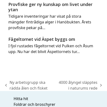
Provfiske ger ny kunskap om livet under
ytan
Tidigare inventeringar har visat på stora
mängder fintrådiga alger i Hanöbukten. Årets
provfiske pekar på…
Fågeltornet vid Äspet byggs om
I fjol rustades fågeltornet vid Pulken och Åsum
upp. Nu har det blivit Äspettornets tur…
Ny arbetsgrupp ska
4000 ålyngel släpptes
previous
next
rädda ålen och fisket
i naturums rede
post:
post:
Hitta hit
Foldrar och broschyrer