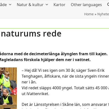
råde
Natur & kultur
Kartor
Other languages
Home
»
Nyhete
i naturums rede
lådorna med de decimeterlånga ålynglen fram till kajen.
 Magleladans förskola hjälper dem ner i vattnet.
– Hej då! Vi ses igen om 30 år, säger Sven-Erik
Tenghagen, ålfiskare, när de sista yngeln rinne
ner i ån.
Vid redet släpps 4000 yngel. Totalt sätts 45 000 
ut iVattenriket.
Det är Länsstyrelsen i Skåne län, som ansvarar 