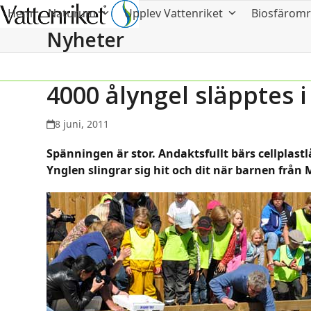
Hem
Naturum
Upplev Vattenriket
Biosfärom
Nyheter
4000 ålyngel släpptes 
8 juni, 2011
Spänningen är stor. Andaktsfullt bärs cellplast
Ynglen slingrar sig hit och dit när barnen från