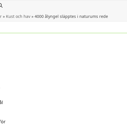
r
»
Kust och hav
»
4000 ålyngel släpptes i naturums rede
r
ål
för