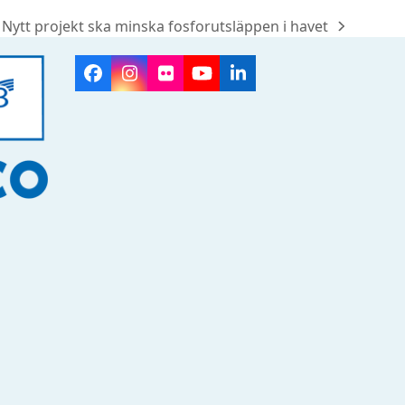
Nytt projekt ska minska fosforutsläppen i havet
next
post:
Facebook
Instagram
Flickr
YouTube
LinkedIn