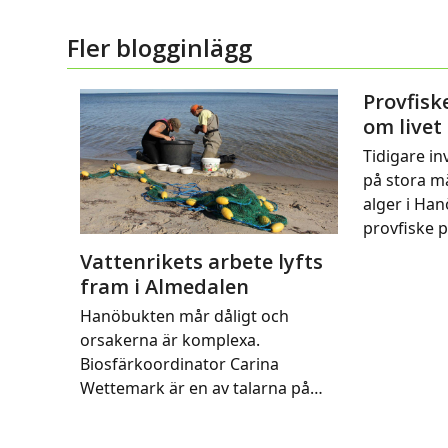
Fler blogginlägg
Provfisk
om livet
Tidigare in
på stora m
alger i Ha
provfiske 
Vattenrikets arbete lyfts
fram i Almedalen
Hanöbukten mår dåligt och
orsakerna är komplexa.
Biosfärkoordinator Carina
Wettemark är en av talarna på…