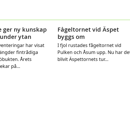
e ger ny kunskap
Fågeltornet vid Äspet
 under ytan
byggs om
venteringar har visat
I fjol rustades fågeltornet vid
ängder fintrådiga
Pulken och Åsum upp. Nu har de
nöbukten. Årets
blivit Äspettornets tur…
pekar på…