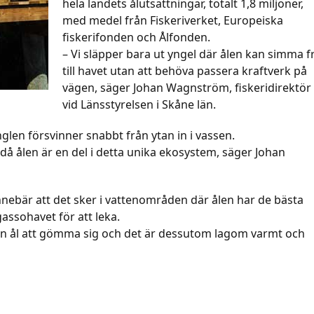
hela landets ålutsättningar, totalt 1,8 miljoner,
med medel från Fiskeriverket, Europeiska
fiskerifonden och Ålfonden.
– Vi släpper bara ut yngel där ålen kan simma fr
till havet utan att behöva passera kraftverk på
vägen, säger Johan Wagnström, fiskeridirektör
vid Länsstyrelsen i Skåne län.
glen försvinner snabbt från ytan in i vassen.
ket då ålen är en del i detta unika ekosystem, säger Johan
nnebär att det sker i vattenområden där ålen har de bästa
assohavet för att leka.
en ål att gömma sig och det är dessutom lagom varmt och