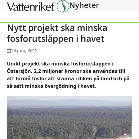
Nyheter
Open
Close
mobile
mobile
menu
menu
Nytt projekt ska minska
fosforutsläppen i havet
18 juni, 2012
Unikt projekt ska minska fosforutsläppen i
Östersjön. 2,2 miljoner kronor ska användas till
att förmå fosfor att stanna i diken på land och på
så sätt minska övergödning i havet.