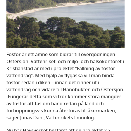
Fosfor är ett ämne som bidrar till övergödningen i
Östersjön. Vattenriket och miljö- och hälsokontoret i
Kristianstad är med i projektet ”Fällning av fosfor i
vattendrag”. Med hjälp av flygaska vill man binda
fosfor redan i diken – innan det rinner ut i
vattendrag och vidare till Hanöbukten och Östersjön.
-Fungerar detta som vi tror kommer stora mängder
av fosfor att tas om hand redan på land och
förhoppningsvis kunna återföras till åkermarken,
säger Jonas Dahl, Vattenrikets limnolog.
Nu har Havsverket bestämt att ge projektet 2,2