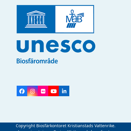
Facebook
Instagram
Flickr
YouTube
LinkedIn
Copyright Biosfärkontoret Kristianstads Vattenrike.