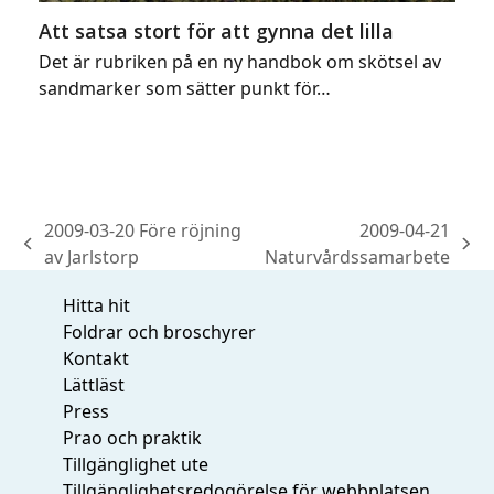
Att satsa stort för att gynna det lilla
Det är rubriken på en ny handbok om skötsel av
sandmarker som sätter punkt för…
2009-03-20 Före röjning
2009-04-21
previous
next
av Jarlstorp
Naturvårdssamarbete
post:
post:
Hitta hit
Foldrar och broschyrer
Kontakt
Lättläst
Press
Prao och praktik
Tillgänglighet ute
Tillgänglighetsredogörelse för webbplatsen