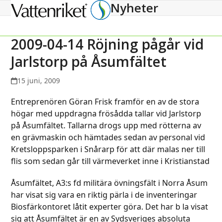
Nyheter
Open
Close
mobile
mobile
menu
menu
2009-04-14 Röjning pågår vid
Jarlstorp på Åsumfältet
15 juni, 2009
Entreprenören Göran Frisk framför en av de stora
högar med uppdragna frösådda tallar vid Jarlstorp
på Åsumfältet. Tallarna drogs upp med rötterna av
en grävmaskin och hämtades sedan av personal vid
Kretsloppsparken i Snårarp för att där malas ner till
flis som sedan går till värmeverket inne i Kristianstad
Åsumfältet, A3:s fd militära övningsfält i Norra Åsum
har visat sig vara en riktig pärla i de inventeringar
Biosfärkontoret låtit experter göra. Det har b la visat
sig att Åsumfältet är en av Sydsveriges absoluta