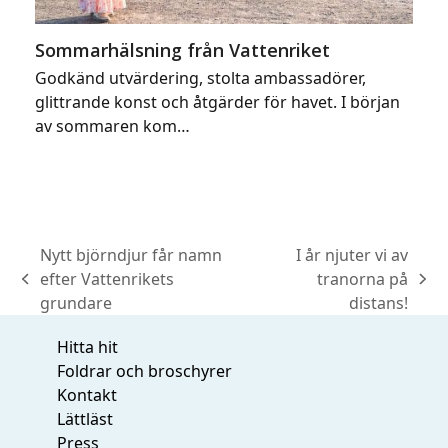
Sommarhälsning från Vattenriket
Godkänd utvärdering, stolta ambassadörer,
glittrande konst och åtgärder för havet. I början
av sommaren kom…
Nytt björndjur får namn
I år njuter vi av
efter Vattenrikets
tranorna på
previous
next
grundare
distans!
post:
post:
Hitta hit
Foldrar och broschyrer
Kontakt
Lättläst
Press