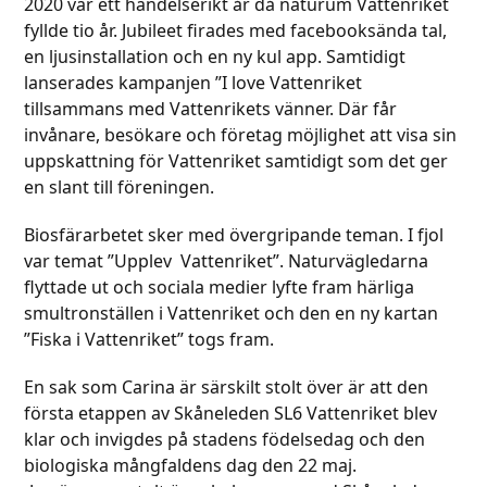
2020 var ett händelserikt år då naturum Vattenriket
fyllde tio år. Jubileet firades med facebooksända tal,
en ljusinstallation och en ny kul app. Samtidigt
lanserades kampanjen ”I love Vattenriket
tillsammans med Vattenrikets vänner. Där får
invånare, besökare och företag möjlighet att visa sin
uppskattning för Vattenriket samtidigt som det ger
en slant till föreningen.
Biosfärarbetet sker med övergripande teman. I fjol
var temat ”Upplev Vattenriket”. Naturvägledarna
flyttade ut och sociala medier lyfte fram härliga
smultronställen i Vattenriket och den en ny kartan
”Fiska i Vattenriket” togs fram.
En sak som Carina är särskilt stolt över är att den
första etappen av Skåneleden SL6 Vattenriket blev
klar och invigdes på stadens födelsedag och den
biologiska mångfaldens dag den 22 maj.