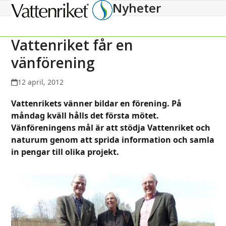
Nyheter
Open
Close
mobile
mobile
menu
menu
Vattenriket får en
vänförening
12 april, 2012
Vattenrikets vänner bildar en förening. På
måndag kväll hålls det första mötet.
Vänföreningens mål är att stödja Vattenriket och
naturum genom att sprida information och samla
in pengar till olika projekt.