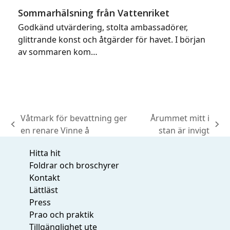
Sommarhälsning från Vattenriket
Godkänd utvärdering, stolta ambassadörer,
glittrande konst och åtgärder för havet. I början
av sommaren kom…
Våtmark för bevattning ger
Årummet mitt i
previous
next
en renare Vinne å
stan är invigt
post:
post:
Hitta hit
Foldrar och broschyrer
Kontakt
Lättläst
Press
Prao och praktik
Tillgänglighet ute