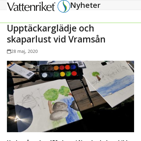
Nyheter
Open
Close
mobile
mobile
menu
menu
Upptäckarglädje och
skaparlust vid Vramsån
28 maj, 2020