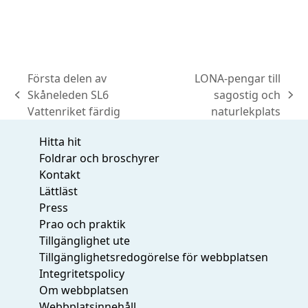
Första delen av
LONA-pengar till
Skåneleden SL6
sagostig och
previous
next
Vattenriket färdig
naturlekplats
post:
post:
Hitta hit
Foldrar och broschyrer
Kontakt
Lättläst
Press
Prao och praktik
Tillgänglighet ute
Tillgänglighetsredogörelse för webbplatsen
Integritetspolicy
Om webbplatsen
Webbplatsinnehåll