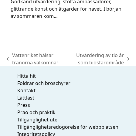
Godkänd utvärdering, stolta ambassadörer,
glittrande konst och åtgärder för havet. I början
av sommaren kom…
Vattenriket hälsar
Utvärdering av tio år
previous
next
tranorna välkomna!
som biosfärområde
post:
post:
Hitta hit
Foldrar och broschyrer
Kontakt
Lättläst
Press
Prao och praktik
Tillgänglighet ute
Tillgänglighetsredogörelse för webbplatsen
Integritetspolicy