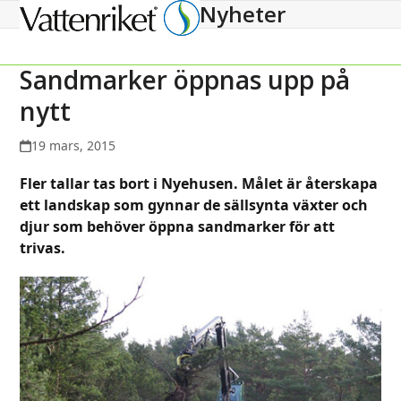
Nyheter
Open
Close
mobile
mobile
menu
menu
Sandmarker öppnas upp på
nytt
19 mars, 2015
Fler tallar tas bort i Nyehusen. Målet är återskapa
ett landskap som gynnar de sällsynta växter och
djur som behöver öppna sandmarker för att
trivas.