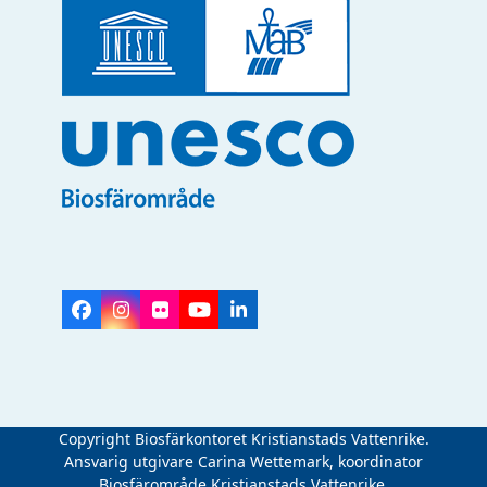
Facebook
Instagram
Flickr
YouTube
LinkedIn
Copyright Biosfärkontoret Kristianstads Vattenrike.
Ansvarig utgivare Carina Wettemark, koordinator
Biosfärområde Kristianstads Vattenrike.