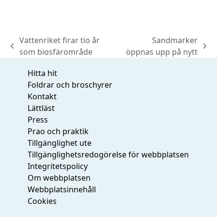
Vattenriket firar tio år
Sandmarker
previous
next
som biosfärområde
öppnas upp på nytt
post:
post:
Hitta hit
Foldrar och broschyrer
Kontakt
Lättläst
Press
Prao och praktik
Tillgänglighet ute
Tillgänglighetsredogörelse för webbplatsen
Integritetspolicy
Om webbplatsen
Webbplatsinnehåll
Cookies