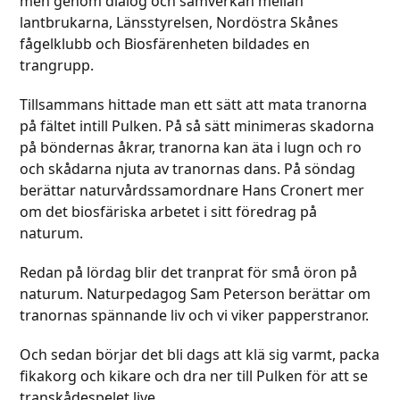
men genom dialog och samverkan mellan
lantbrukarna, Länsstyrelsen, Nordöstra Skånes
fågelklubb och Biosfärenheten bildades en
trangrupp.
Tillsammans hittade man ett sätt att mata tranorna
på fältet intill Pulken. På så sätt minimeras skadorna
på böndernas åkrar, tranorna kan äta i lugn och ro
och skådarna njuta av tranornas dans. På söndag
berättar naturvårdssamordnare Hans Cronert mer
om det biosfäriska arbetet i sitt föredrag på
naturum.
Redan på lördag blir det tranprat för små öron på
naturum. Naturpedagog Sam Peterson berättar om
tranornas spännande liv och vi viker papperstranor.
Och sedan börjar det bli dags att klä sig varmt, packa
fikakorg och kikare och dra ner till Pulken för att se
transkådespelet live.