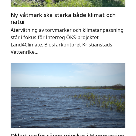
Ny våtmark ska stärka både klimat och
natur
Återvätning av torvmarker och klimatanpassning
står i fokus för Interreg ÖKS-projektet
Land4Climate. Biosfärkontoret Kristianstads
Vattenrike…
Oklart varför säven minskar i Hammarsjön