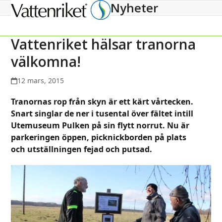
Nyheter
Open
Close
mobile
mobile
menu
menu
Vattenriket hälsar tranorna
välkomna!
12 mars, 2015
Tranornas rop från skyn är ett kärt vårtecken.
Snart singlar de ner i tusental över fältet intill
Utemuseum Pulken på sin flytt norrut. Nu är
parkeringen öppen, picknickborden på plats
och utställningen fejad och putsad.