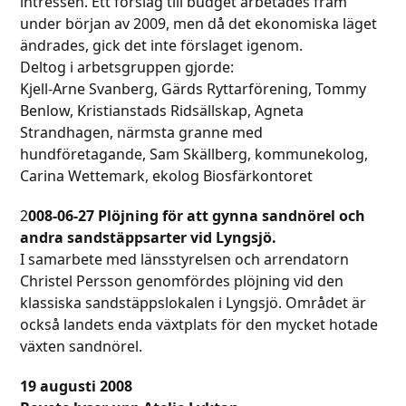
intressen. Ett förslag till budget arbetades fram
under början av 2009, men då det ekonomiska läget
ändrades, gick det inte förslaget igenom.
Deltog i arbetsgruppen gjorde:
Kjell-Arne Svanberg, Gärds Ryttarförening, Tommy
Benlow, Kristianstads Ridsällskap, Agneta
Strandhagen, närmsta granne med
hundföretagande, Sam Skällberg, kommunekolog,
Carina Wettemark, ekolog Biosfärkontoret
2
008-06-27 Plöjning för att gynna sandnörel och
andra sandstäppsarter vid Lyngsjö.
I samarbete med länsstyrelsen och arrendatorn
Christel Persson genomfördes plöjning vid den
klassiska sandstäppslokalen i Lyngsjö. Området är
också landets enda växtplats för den mycket hotade
växten sandnörel.
19 augusti 2008