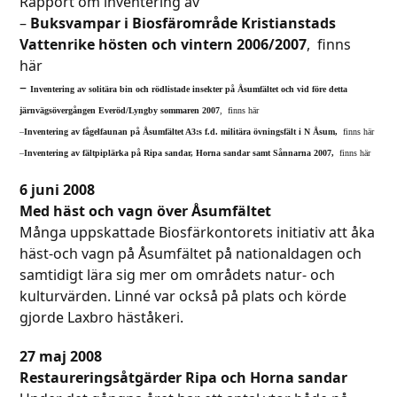
Rapport om inventering av
–
Buksvampar i Biosfärområde Kristianstads
Vattenrike hösten och vintern 2006/2007
, finns
här
–
Inventering av solitära bin och rödlistade insekter på Åsumfältet och vid före detta
järnvägsövergången Everöd/Lyngby sommaren 2007
, finns här
–
Inventering av fågelfaunan på Åsumfältet A3:s f.d. militära övningsfält i N Åsum,
finns här
–
Inventering av fältpiplärka på Ripa sandar, Horna sandar samt Sånnarna 2007,
finns här
6 juni 2008
Med häst och vagn över Åsumfältet
Många uppskattade Biosfärkontorets initiativ att åka
häst-och vagn på Åsumfältet på nationaldagen och
samtidigt lära sig mer om områdets natur- och
kulturvärden. Linné var också på plats och körde
gjorde Laxbro häståkeri.
27 maj 2008
Restaureringsåtgärder Ripa och Horna sandar