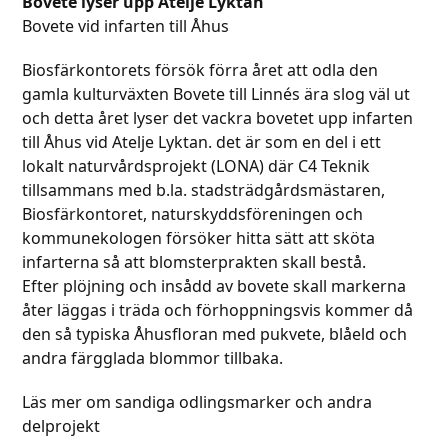
Bovete lyser upp Atelje Lyktan
Bovete vid infarten till Åhus
Biosfärkontorets försök förra året att odla den
gamla kulturväxten Bovete till Linnés ära slog väl ut
och detta året lyser det vackra bovetet upp infarten
till Åhus vid Atelje Lyktan. det är som en del i ett
lokalt naturvårdsprojekt (LONA) där C4 Teknik
tillsammans med b.la. stadsträdgårdsmästaren,
Biosfärkontoret, naturskyddsföreningen och
kommunekologen försöker hitta sätt att sköta
infarterna så att blomsterprakten skall bestå.
Efter plöjning och insådd av bovete skall markerna
åter läggas i träda och förhoppningsvis kommer då
den så typiska Åhusfloran med pukvete, blåeld och
andra färgglada blommor tillbaka.
Läs mer om sandiga odlingsmarker och andra
delprojekt