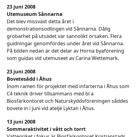
23 juni 2008
Utemuseum Sånnarna
Det blev missväxt detta året i
demonstrationsodlingen vid Sånnarna. Dålig
grobarhet på utsädet var sannolikt orsaken. Flera
guidningar genomfördes under året vid Sånnarna.
På bilden nedan är det delar av Horna byaförening
som guidas vid utemuseet av Carina Wettemark.
23 juni 2008
Bovetesådd i Åhus
Inom ramen för projektet med infarterna i Åhus som
C4 teknik driver tillsammans med bl a
Biosfärkontoret och Naturskyddsföreningen såddes
bovete in i juni vid ateljé Lyktan i Åhus.
13 juni 2008
Sommaraktivitet i vått och torrt
Vattenriket i fokus är Biosfärkontoret Kristianstads