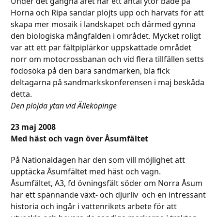
Under det gångna året har ett antal ytor både på
Horna och Ripa sandar plöjts upp och harvats för att
skapa mer mosaik i landskapet och därmed gynna
den biologiska mångfalden i området. Mycket roligt
var att ett par fältpiplärkor uppskattade området
norr om motocrossbanan och vid flera tillfällen setts
födosöka på den bara sandmarken, bla fick
deltagarna på sandmarkskonferensen i maj beskåda
detta.
Den plöjda ytan vid Älleköpinge
23 maj 2008
Med häst och vagn över Åsumfältet
På Nationaldagen har den som vill möjlighet att
upptäcka Åsumfältet med häst och vagn.
Åsumfältet, A3, fd övningsfält söder om Norra Åsum
har ett spännande växt- och djurliv och en intressant
historia och ingår i vattenrikets arbete för att