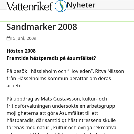
Nyheter
Open
Close
mobile
mobile
menu
menu
Sandmarker 2008
15 juni, 2009
Hösten 2008
Framtida hästparadis på åsumfältet?
På besök i hässleholm och ”Hovleden”. Ritva Nilsson
från Hässelholms kommun berättar om deras
arbete.
På uppdrag av Mats Gustavsson, kultur- och
fritidsförvaltningen undersökte en arbetsgrupp
möjligheterna att göra Åsumfältet till ett
hästparadis, där samtidigt hästintressena skulle
förenas med natur-, kultur och övriga rekreativa