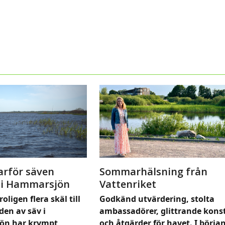
arför säven
Sommarhälsning från
 i Hammarsjön
Vattenriket
roligen flera skäl till
Godkänd utvärdering, stolta
den av säv i
ambassadörer, glittrande kons
ön har krympt
och åtgärder för havet. I börja