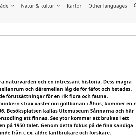
råde
Natur & kultur
Kartor
Other languages
a naturvärden och en intressant historia. Dess magra
llanrum och däremellan låg de för fäfot och betades.
 förutsättningar för en rik flora och fauna.
bunkern strax väster om golfbanan i Åhus, kommer en 
006. Besöksplatsen kallas Utemuseum Sånnarna och här
odling att finnas. Sex ytor kommer att brukas i ett
en på 1950-talet. Genom detta fokus på de fina sandiga
de från t.ex. äldre lantbrukare och forskare.