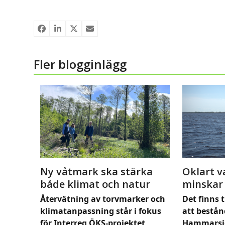
Fler blogginlägg
Ny våtmark ska stärka
Oklart v
både klimat och natur
minskar
Återvätning av torvmarker och
Det finns t
klimatanpassning står i fokus
att bestån
för Interreg ÖKS-projektet
Hammarsj