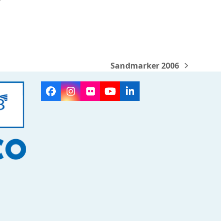
Sandmarker 2006
next
post:
Facebook
Instagram
Flickr
YouTube
LinkedIn