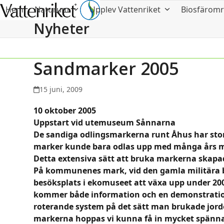
Hem
Naturum
Upplev Vattenriket
Biosfärom
Nyheter
Sandmarker 2005
15 juni, 2009
10 oktober 2005
Uppstart vid utemuseum Sånnarna
De sandiga odlingsmarkerna runt Åhus har stor
marker kunde bara odlas upp med många års me
Detta extensiva sätt att bruka markerna skapade
På kommunenes mark, vid den gamla militära 
besöksplats i ekomuseet att växa upp under 2
kommer både information och en demonstrations
roterande system på det sätt man brukade jord
markerna hoppas vi kunna få in mycket spännan