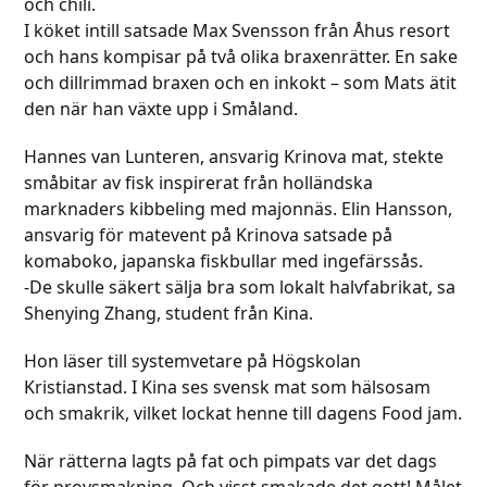
och chili.
I köket intill satsade Max Svensson från Åhus resort
och hans kompisar på två olika braxenrätter. En sake
och dillrimmad braxen och en inkokt – som Mats ätit
den när han växte upp i Småland.
Hannes van Lunteren, ansvarig Krinova mat, stekte
småbitar av fisk inspirerat från holländska
marknaders kibbeling med majonnäs. Elin Hansson,
ansvarig för matevent på Krinova satsade på
komaboko, japanska fiskbullar med ingefärssås.
-De skulle säkert sälja bra som lokalt halvfabrikat, sa
Shenying Zhang, student från Kina.
Hon läser till systemvetare på Högskolan
Kristianstad. I Kina ses svensk mat som hälsosam
och smakrik, vilket lockat henne till dagens Food jam.
När rätterna lagts på fat och pimpats var det dags
för provsmakning. Och visst smakade det gott! Målet