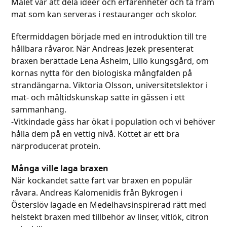
Målet var att dela idéer och erfarenheter och ta fram
mat som kan serveras i restauranger och skolor.
Eftermiddagen började med en introduktion till tre
hållbara råvaror. När Andreas Jezek presenterat
braxen berättade Lena Åsheim, Lillö kungsgård, om
kornas nytta för den biologiska mångfalden på
strandängarna. Viktoria Olsson, universitetslektor i
mat- och måltidskunskap satte in gässen i ett
sammanhang.
-Vitkindade gäss har ökat i population och vi behöver
hålla dem på en vettig nivå. Köttet är ett bra
närproducerat protein.
Många ville laga braxen
När kockandet satte fart var braxen en populär
råvara. Andreas Kalomenidis från Bykrogen i
Österslöv lagade en Medelhavsinspirerad rätt med
helstekt braxen med tillbehör av linser, vitlök, citron