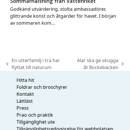
Sommarhälsning från Vattenriket
Godkänd utvärdering, stolta ambassadörer,
glittrande konst och åtgärder för havet. I början
av sommaren kom…
En utterfamilj i trä har
Alar ska ge skugga
previous
next
flyttat till naturum
åt Bockebäcken
post:
post:
Hitta hit
Foldrar och broschyrer
Kontakt
Lättläst
Press
Prao och praktik
Tillgänglighet ute
Tillgänglighetsredogörelse för webbplatsen