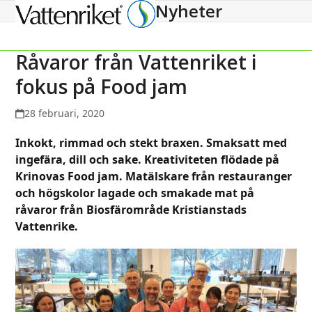
Nyheter
Open
Close
mobile
mobile
menu
menu
Råvaror från Vattenriket i
fokus på Food jam
28 februari, 2020
Inkokt, rimmad och stekt braxen. Smaksatt med
ingefära, dill och sake. Kreativitet
en flödade på
Krinovas Food jam. Matälskare från restauranger
och högskolor lagade och smakade mat på
råvaror från Biosfärområde Kristianstads
Vattenrike.