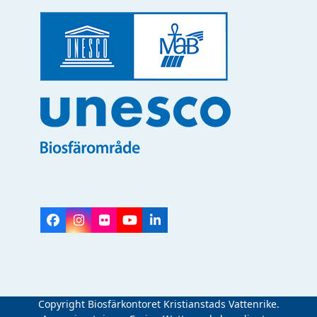
Facebook
Instagram
Flickr
YouTube
LinkedIn
Copyright Biosfärkontoret Kristianstads Vattenrike.