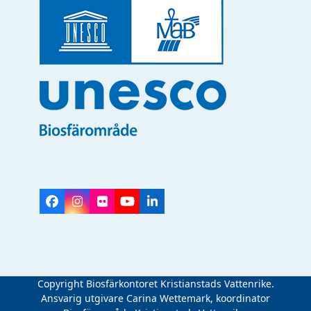
Facebook
Instagram
Flickr
YouTube
LinkedIn
Copyright Biosfärkontoret Kristianstads Vattenrike.
Ansvarig utgivare Carina Wettemark, koordinator