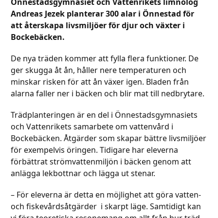
Önnestadsgymnasiet och Vattenrikets limnolog
Andreas Jezek planterar 300 alar i Önnestad för
att återskapa livsmiljöer för djur och växter i
Bockebäcken.
De nya träden kommer att fylla flera funktioner. De
ger skugga åt ån, håller nere temperaturen och
minskar risken för att ån växer igen. Bladen från
alarna faller ner i bäcken och blir mat till nedbrytare.
Trädplanteringen är en del i Önnestadsgymnasiets
och Vattenrikets samarbete om vattenvård i
Bockebäcken. Åtgärder som skapar bättre livsmiljöer
för exempelvis öringen. Tidigare har eleverna
förbättrat strömvattenmiljön i bäcken genom att
anlägga lekbottnar och lägga ut stenar.
– För eleverna är detta en möjlighet att göra vatten-
och fiskevårdsåtgärder i skarpt läge. Samtidigt kan
vi föra teoretiska resonemang om allt från hur träd