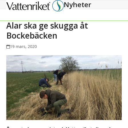
Nyheter
Open
Close
mobile
mobile
menu
menu
Alar ska ge skugga åt
Bockebäcken
19 mars, 2020