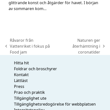
glittrande konst och åtgärder för havet. I början
av sommaren kom…
Råvaror från
Naturen ger
Vattenriket i fokus på
återhämtning i
previous
next
Food jam
coronatider
post:
post:
Hitta hit
Foldrar och broschyrer
Kontakt
Lättläst
Press
Prao och praktik
Tillgänglighet ute
Tillgänglighetsredogörelse för webbplatsen
Integritetspolicy