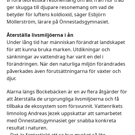
ger skugga till djupare resonemang om vad de
betyder för luftens koldioxid, säger Esbjörn
Möllerström, lärare på Önnestadsgymnasiet.
Återställa livsmiljöerna i ån
Under lång tid har människan förändrat landskapet
för att kunna bruka marken. Utdikningar och
sänkningar av vattendrag har varit en del i
förändringen. När den naturliga miljön förändrades
påverkades även förutsättningarna för växter och
djur.
Alarna längs Bockebäcken är en av flera åtgärder för
att återställa de ursprungliga livsmiljöerna och få
tillbaka de ekosystem som försvunnit. Vattenrikets
limnolog Andreas Jezek uppskattar att samarbetet
med Önnestadsgymnasiet ger snabba konkreta
resultat i naturen.
– Det är fantastiskt att se hur mycket så lite