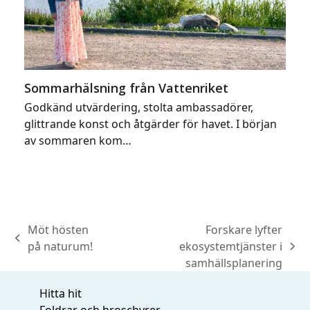
Sommarhälsning från Vattenriket
Godkänd utvärdering, stolta ambassadörer,
glittrande konst och åtgärder för havet. I början
av sommaren kom…
Möt hösten
Forskare lyfter
previous
på naturum!
ekosystemtjänster i
next
post:
samhällsplanering
post:
Hitta hit
Foldrar och broschyrer