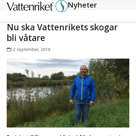
Nyheter
Open
Close
mobile
mobile
menu
menu
Nu ska Vattenrikets skogar
bli våtare
12 september, 2018