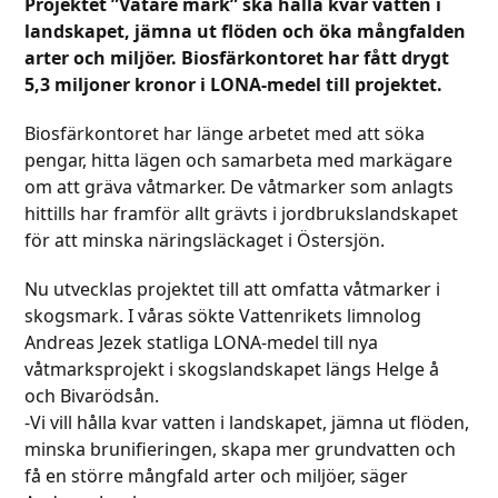
Projektet ”Våtare mark” ska hålla kvar vatten i
landskapet, jämna ut flöden och öka mångfalden
arter och miljöer. Biosfärkontoret har fått drygt
5,3 miljoner kronor i LONA-medel till projektet.
Biosfärkontoret har länge arbetet med att söka
pengar, hitta lägen och samarbeta med markägare
om att gräva våtmarker. De våtmarker som anlagts
hittills har framför allt grävts i jordbrukslandskapet
för att minska näringsläckaget i Östersjön.
Nu utvecklas projektet till att omfatta våtmarker i
skogsmark. I våras sökte Vattenrikets limnolog
Andreas Jezek statliga LONA-medel till nya
våtmarksprojekt i skogslandskapet längs Helge å
och Bivarödsån.
-Vi vill hålla kvar vatten i landskapet, jämna ut flöden,
minska brunifieringen, skapa mer grundvatten och
få en större mångfald arter och miljöer, säger