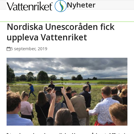
Nyheter
Open
Close
mobile
mobile
menu
menu
Nordiska Unescoråden fick
uppleva Vattenriket
5 september, 2019