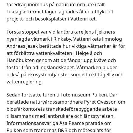
föredrag inomhus på naturum och ute i fält.
Tisdagseftermiddagen ägnades åt en utflykt till
projekt- och besöksplatser i Vattenriket.
Första stoppet var vid lantbrukare Jens Fjelkners
nyanlagda våtmark i Rinkaby. Vattenrikets limnolog
Andreas Jezek berättade hur viktiga våtmarker är för
att förbättra vattenkvaliteten i Helge å och
Hanöbukten genom att de fångar upp kväve och
fosfor från odlingslandskapet. Våtmarken bjuder
också på ekosystemtjänster som ett rikt fågelliv och
vattenreglering.
Sedan fortsatte turen till utemuseum Pulken. Där
berättade naturvårdssamordnare Pyret Ovesson om
biosfärkontorets transkadeförebyggande arbete
tillsammans med lantbrukare och länsstyrelsen.
Informationsansvariga Åsa Pearce pratade om
Pulken som tranornas B&B och mötesplats för