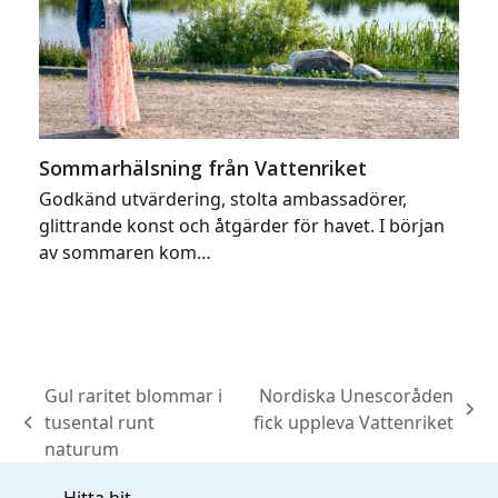
Sommarhälsning från Vattenriket
Godkänd utvärdering, stolta ambassadörer,
glittrande konst och åtgärder för havet. I början
av sommaren kom…
Gul raritet blommar i
Nordiska Unescoråden
next
tusental runt
fick uppleva Vattenriket
previous
post:
naturum
post:
Hitta hit