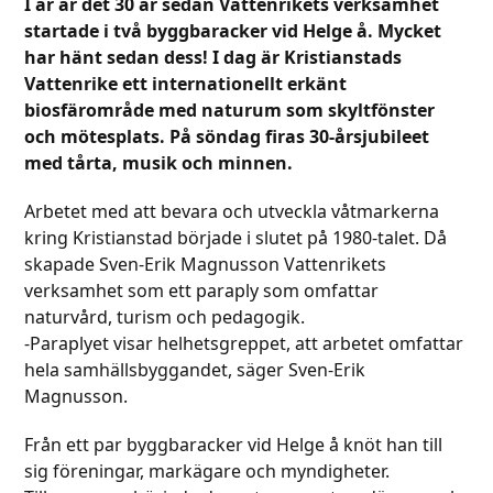
I år är det 30 år sedan Vattenrikets verksamhet
startade i två byggbaracker vid Helge å. Mycket
har hänt sedan dess! I dag är Kristianstads
Vattenrike ett internationellt erkänt
biosfärområde med naturum som skyltfönster
och mötesplats.
På söndag firas 30-årsjubileet
med tårta, musik och minnen.
Arbetet med att bevara och utveckla våtmarkerna
kring Kristianstad började i slutet på 1980-talet. Då
skapade Sven-Erik Magnusson Vattenrikets
verksamhet som ett paraply som omfattar
naturvård, turism och pedagogik.
-Paraplyet visar helhetsgreppet, att arbetet omfattar
hela samhällsbyggandet, säger Sven-Erik
Magnusson.
Från ett par byggbaracker vid Helge å knöt han till
sig föreningar, markägare och myndigheter.