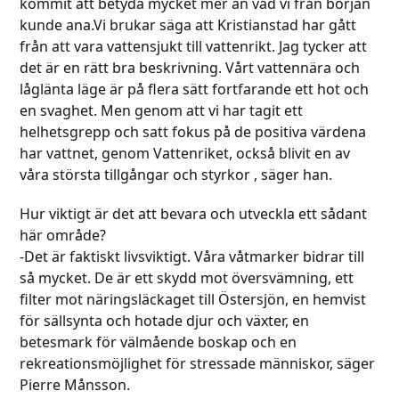
kommit att betyda mycket mer än vad vi från början
kunde ana.Vi brukar säga att Kristianstad har gått
från att vara vattensjukt till vattenrikt. Jag tycker att
det är en rätt bra beskrivning. Vårt vattennära och
låglänta läge är på flera sätt fortfarande ett hot och
en svaghet. Men genom att vi har tagit ett
helhetsgrepp och satt fokus på de positiva värdena
har vattnet, genom Vattenriket, också blivit en av
våra största tillgångar och styrkor , säger han.
Hur viktigt är det att bevara och utveckla ett sådant
här område?
-Det är faktiskt livsviktigt. Våra våtmarker bidrar till
så mycket. De är ett skydd mot översvämning, ett
filter mot näringsläckaget till Östersjön, en hemvist
för sällsynta och hotade djur och växter, en
betesmark för välmående boskap och en
rekreationsmöjlighet för stressade människor, säger
Pierre Månsson.