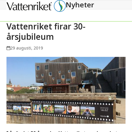
Nyheter
Open
Close
mobile
mobile
menu
menu
Vattenriket firar 30-
årsjubileum
29 augusti, 2019