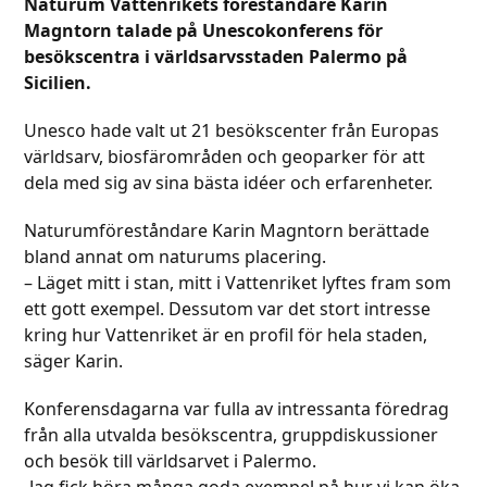
Naturum Vattenrikets föreståndare Karin
Magntorn talade på Unescokonferens för
besökscentra i världsarvsstaden Palermo på
Sicilien.
Unesco hade valt ut 21 besökscenter från Europas
världsarv, biosfärområden och geoparker för att
dela med sig av sina bästa idéer och erfarenheter.
Naturumföreståndare Karin Magntorn berättade
bland annat om naturums placering.
– Läget mitt i stan, mitt i Vattenriket lyftes fram som
ett gott exempel. Dessutom var det stort intresse
kring hur Vattenriket är en profil för hela staden,
säger Karin.
Konferensdagarna var fulla av intressanta föredrag
från alla utvalda besökscentra, gruppdiskussioner
och besök till världsarvet i Palermo.
-Jag fick höra många goda exempel på hur vi kan öka