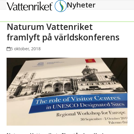
Nyheter
Open
Close
mobile
mobile
menu
menu
Naturum Vattenriket
framlyft på världskonferens
5 oktober, 2018