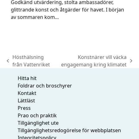
Godkänd utvärdering, stolta ambassadörer,
glittrande konst och åtgärder för havet. I början
av sommaren kom…
Hösthälsning
Konstnärer vill väcka
previous
next
från Vattenriket
engagemang kring klimatet
post:
post:
Hitta hit
Foldrar och broschyrer
Kontakt
Lättläst
Press
Prao och praktik
Tillgänglighet ute
Tillgänglighetsredogörelse för webbplatsen
Integritetspolicy