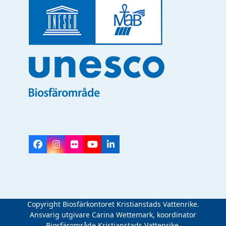
Facebook
Instagram
Flickr
YouTube
LinkedIn
Copyright Biosfärkontoret Kristianstads Vattenrike.
Ansvarig utgivare Carina Wettemark, koordinator
Biosfärområde Kristianstads Vattenrike.