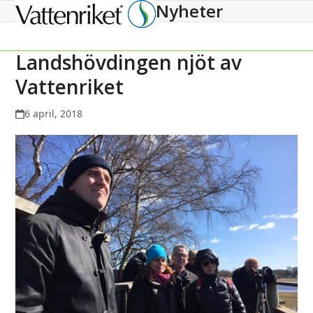
Nyheter
Open
Close
mobile
mobile
menu
menu
Landshövdingen njöt av
Vattenriket
6 april, 2018