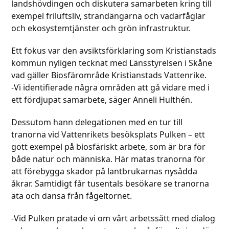
landshövdingen och diskutera samarbeten kring till
exempel friluftsliv, strandängarna och vadarfåglar
och ekosystemtjänster och grön infrastruktur.
Ett fokus var den avsiktsförklaring som Kristianstads
kommun nyligen tecknat med Länsstyrelsen i Skåne
vad gäller Biosfärområde Kristianstads Vattenrike.
-Vi identifierade några områden att gå vidare med i
ett fördjupat samarbete, säger Anneli Hulthén.
Dessutom hann delegationen med en tur till
tranorna vid Vattenrikets besöksplats Pulken – ett
gott exempel på biosfäriskt arbete, som är bra för
både natur och människa. Här matas tranorna för
att förebygga skador på lantbrukarnas nysådda
åkrar. Samtidigt får tusentals besökare se tranorna
äta och dansa från fågeltornet.
-Vid Pulken pratade vi om vårt arbetssätt med dialog