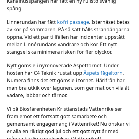
Kanalhusspången har fått en ny rullstolsvänlig
spång.
Linnerundan har fått
kofri passage
. Isternäset betas
av kor på sommaren. På så sätt hålls strandängarna
öppna. Vid ett par tillfällen har incidenter uppstått
mellan Linnérundans vandrare och kor. Ett nytt
stängsel ska minimera risken för fler olyckor.
Nytt gömsle i nyrenoverade Äspettornet. Under
hösten har C4 Teknik rustat upp
Äspets fågeltorn
.
Numera finns det ett gömsle i tornet. Härifrån har
man bra utkik över lagunen, som ger mat och vila åt
vadare, labbar och tärnor.
Vi på Biosfärenheten Kristianstads Vattenrike ser
fram emot ett fortsatt gott samarbete och
gemensamt engagemang i Vattenriket! Nu önskar vi
er alla en riktigt god jul och ett gott nytt år med
många härliga upplevelser i Vattenriket!