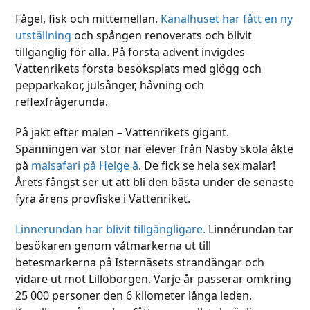
Fågel, fisk och mittemellan.
Kanalhuset har fått en ny
utställning
och spången renoverats och blivit
tillgänglig för alla. På första advent invigdes
Vattenrikets första besöksplats med glögg och
pepparkakor, julsånger, håvning och
reflexfrågerunda.
På jakt efter malen – Vattenrikets gigant.
Spänningen var stor när elever från Näsby skola åkte
på
malsafari på Helge å
. De fick se hela sex malar!
Årets fångst ser ut att bli den bästa under de senaste
fyra årens provfiske i Vattenriket.
Linnerundan har blivit tillgängligare.
Linnérundan tar
besökaren genom våtmarkerna ut till
betesmarkerna på Isternäsets strandängar och
vidare ut mot Lillöborgen. Varje år passerar omkring
25 000 personer den 6 kilometer långa leden.