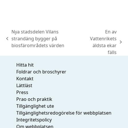
Nya stadsdelen Vilans
En av
strandäng bygger på
Vattenrikets
previous
next
biosfärområdets värden
äldsta ekar
post:
post:
fälls
Hitta hit
Foldrar och broschyrer
Kontakt
Lättläst
Press
Prao och praktik
Tillgänglighet ute
Tillgänglighetsredogörelse för webbplatsen
Integritetspolicy
Om webbplatsen