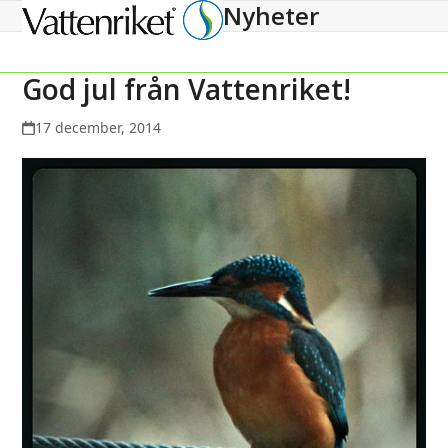
Nyheter
Open
Close
mobile
mobile
menu
menu
God jul från Vattenriket!
17 december, 2014