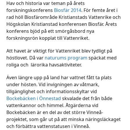
Hav och historia var teman på årets
forskningskonferens
Biosfär 2014
. För femte året i
rad höll Biosfärområde Kristianstads Vattenrike och
Högskolan Kristianstad konferensen Biosfär. Årets
konferens bjöd på ett smörgåsbord nya
forskningsrön kopplat till Vattenriket.
Att havet är viktigt för Vattenriket blev tydligt på
höstlovet. Då var
naturums program
späckat med
roliga och lärorika havsaktiviteter.
Även längre upp på land har vattnet fått ta plats
under hösten. Vid invigningen av våtmark,
tillgänglighet och informationsskyltar vid
Bockebäcken i Önnestad
skvalade det från både
vattenkannor och himmel. Åtgärderna vid
Bockebäcken är en del av det större Vinneå-
projektet, som går ut på att minska näringsläckaget
och förbättra vattenstatusen i Vinneå.