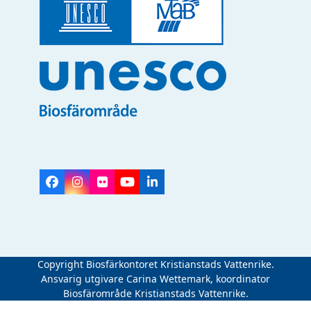
Facebook
Instagram
Flickr
YouTube
LinkedIn
Copyright Biosfärkontoret Kristianstads Vattenrike.
Ansvarig utgivare Carina Wettemark, koordinator
Biosfärområde Kristianstads Vattenrike.