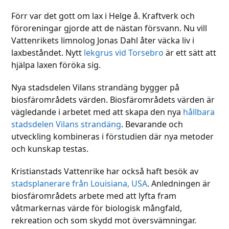
Förr var det gott om lax i Helge å. Kraftverk och
föroreningar gjorde att de nästan försvann. Nu vill
Vattenrikets limnolog Jonas Dahl åter väcka liv i
laxbeståndet. Nytt
lekgrus vid Torsebro
är ett sätt att
hjälpa laxen föröka sig.
Nya stadsdelen Vilans strandäng bygger på
biosfärområdets värden. Biosfärområdets värden är
vägledande i arbetet med att skapa den nya
hållbara
stadsdelen Vilans strandäng
. Bevarande och
utveckling kombineras i förstudien där nya metoder
och kunskap testas.
Kristianstads Vattenrike har också haft besök av
stadsplanerare från Louisiana, USA
. Anledningen är
biosfärområdets arbete med att lyfta fram
våtmarkernas värde för biologisk mångfald,
rekreation och som skydd mot översvämningar.