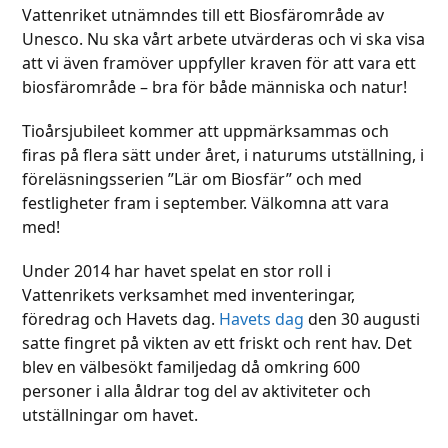
Vattenriket utnämndes till ett Biosfärområde av
Unesco. Nu ska vårt arbete utvärderas och vi ska visa
att vi även framöver uppfyller kraven för att vara ett
biosfärområde – bra för både människa och natur!
Tioårsjubileet kommer att uppmärksammas och
firas på flera sätt under året, i naturums utställning, i
föreläsningsserien ”Lär om Biosfär” och med
festligheter fram i september. Välkomna att vara
med!
Under 2014 har havet spelat en stor roll i
Vattenrikets verksamhet med inventeringar,
föredrag och Havets dag.
Havets dag
den 30 augusti
satte fingret på vikten av ett friskt och rent hav. Det
blev en välbesökt familjedag då omkring 600
personer i alla åldrar tog del av aktiviteter och
utställningar om havet.