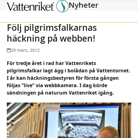
Nyheter
Open
Close
mobile
mobile
menu
menu
Följ pilgrimsfalkarnas
häckning på webben!
29 mars, 2012
För tredje året i rad har Vattenrikets
pilgrimsfalkar lagt ägg i bolådan på Vattentornet.
I år kan häckningsbestyren för första gången
följas ”live” via webbkamera. I dag körde
sändningen på naturum Vattenriket igång.