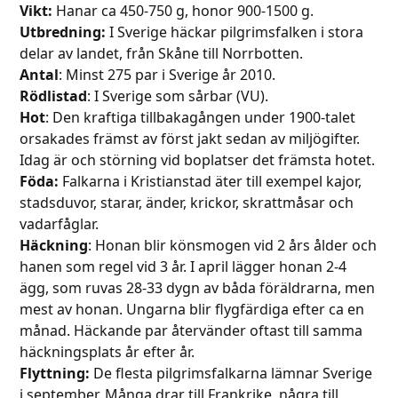
Vikt:
Hanar ca 450-750 g, honor 900-1500 g.
Utbredning:
I Sverige häckar pilgrimsfalken i stora
delar av landet, från Skåne till Norrbotten.
Antal
: Minst 275 par i Sverige år 2010.
Rödlistad
: I Sverige som sårbar (VU).
Hot
: Den kraftiga tillbakagången under 1900-talet
orsakades främst av först jakt sedan av miljögifter.
Idag är och störning vid boplatser det främsta hotet.
Föda:
Falkarna i Kristianstad äter till exempel kajor,
stadsduvor, starar, änder, krickor, skrattmåsar och
vadarfåglar.
Häckning
: Honan blir könsmogen vid 2 års ålder och
hanen som regel vid 3 år. I april lägger honan 2-4
ägg, som ruvas 28-33 dygn av båda föräl­drarna, men
mest av honan. Ungarna blir flygfärdiga efter ca en
månad. Häckande par återvänder oftast till samma
häckningsplats år efter år.
Flyttning:
De flesta pilgrimsfalkarna lämnar Sverige
i september. Många drar till Frankrike, några till