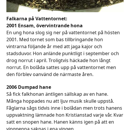
Falkarna på Vattentornet:
2001 Ensam, övervintrande hona
En ung hona slog sig ner på vattentornet på hösten
2001. Med tornet som bas tillbringande hon
vintrarna följande år med att jaga kajor och
stadsduvor. Hon anlände punktligt i september och
drog norrut i april. Troligtvis häckade hon långt
norrut. En bolåda sattes upp på vattentornet men
den förblev oanvänd de närmaste åren.
2006 Dumpad hane
Så fick falkhonan äntligen sällskap av en hane.
Många hoppades nu att ljuv musik skulle uppstå.
Fåglarna sågs tidvis inne i bolådan men trots hanens
uppvaktning lämnade hon Kristianstad varje vår. Kvar
satt en snopen hane. Hanen känns igen på att en
vingpenna saknas i ena vingen.