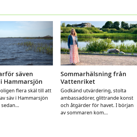
arför säven
Sommarhälsning från
 i Hammarsjön
Vattenriket
oligen flera skäl till att
Godkänd utvärdering, stolta
av säv i Hammarsjön
ambassadörer, glittrande konst
t sedan…
och åtgärder för havet. I början
av sommaren kom…