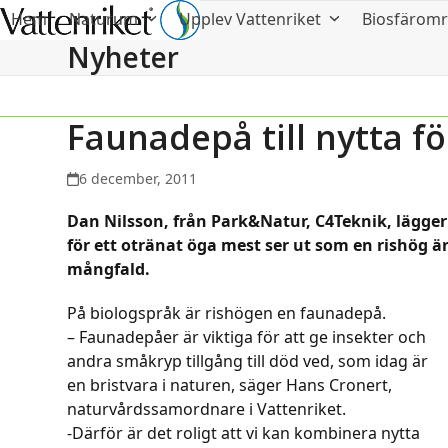
Hem
Naturum
Upplev Vattenriket
Biosfärom
Nyheter
Faunadepå till nytta f
6 december, 2011
Dan Nilsson, från Park&Natur, C4Teknik, lägge
för ett otränat öga mest ser ut som en rishög är
mångfald.
På biologspråk är rishögen en faunadepå.
– Faunadepåer är viktiga för att ge insekter och
andra småkryp tillgång till död ved, som idag är
en bristvara i naturen, säger Hans Cronert,
naturvårdssamordnare i Vattenriket.
-Därför är det roligt att vi kan kombinera nytta