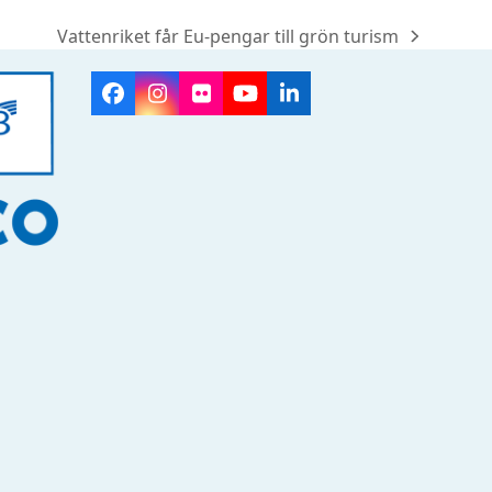
Vattenriket får Eu-pengar till grön turism
next
post:
Facebook
Instagram
Flickr
YouTube
LinkedIn