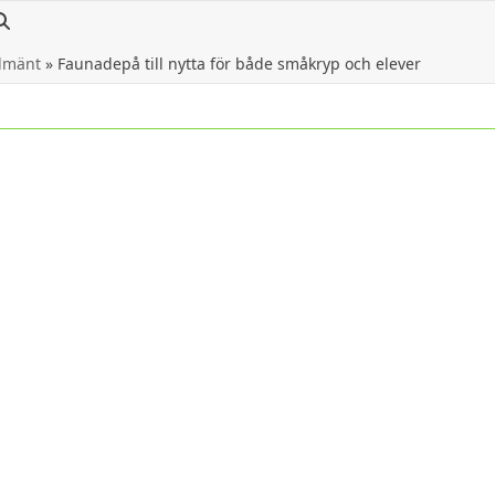
lmänt
»
Faunadepå till nytta för både småkryp och elever