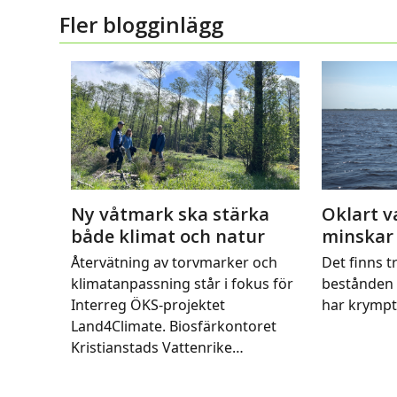
Fler blogginlägg
Ny våtmark ska stärka
Oklart v
både klimat och natur
minskar
Återvätning av torvmarker och
Det finns tr
klimatanpassning står i fokus för
bestånden 
Interreg ÖKS-projektet
har krymp
Land4Climate. Biosfärkontoret
Kristianstads Vattenrike…