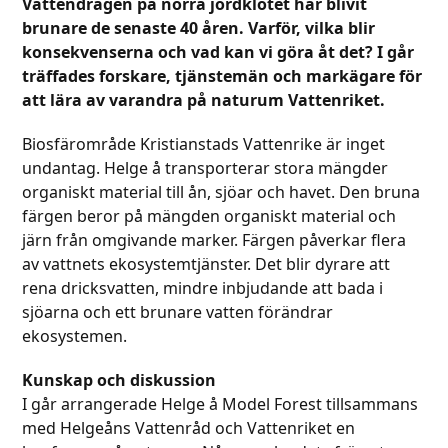
Vattendragen på norra jordklotet har blivit
brunare de senaste 40 åren. Varför, vilka blir
konsekvenserna och vad kan vi göra åt det? I går
träffades forskare, tjänstemän och markägare för
att lära av varandra på naturum Vattenriket.
Biosfärområde Kristianstads Vattenrike är inget
undantag. Helge å transporterar stora mängder
organiskt material till ån, sjöar och havet. Den bruna
färgen beror på mängden organiskt material och
järn från omgivande marker. Färgen påverkar flera
av vattnets ekosystemtjänster. Det blir dyrare att
rena dricksvatten, mindre inbjudande att bada i
sjöarna och ett brunare vatten förändrar
ekosystemen.
Kunskap och diskussion
I går arrangerade Helge å Model Forest tillsammans
med Helgeåns Vattenråd och Vattenriket en