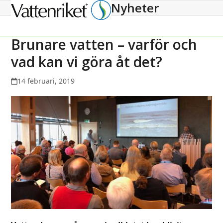
Nyheter
Open
Close
mobile
mobile
menu
menu
Brunare vatten – varför och
vad kan vi göra åt det?
14 februari, 2019