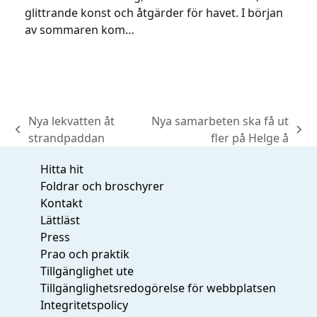
glittrande konst och åtgärder för havet. I början
av sommaren kom…
Nya lekvatten åt
Nya samarbeten ska få ut
previous
next
strandpaddan
fler på Helge å
post:
post:
Hitta hit
Foldrar och broschyrer
Kontakt
Lättläst
Press
Prao och praktik
Tillgänglighet ute
Tillgänglighetsredogörelse för webbplatsen
Integritetspolicy