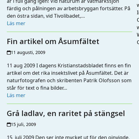
är i full gång igen! Vid naturum är våtmarkssjön
färdig och pålningen av arbetsbryggan fortsätter. På
I
den östra sidan, vid Tivolibadet,…
Läs mer
Fin artikel om Åsumfältet
11 augusti, 2009
11 aug 2009 I dagens Kristianstadsbladet finns en fin
artikel om det rika insektslivet på Åsumfältet. Det är
naturfotografen och skribenten Patrik Olofsson som
står för text o fina bilder…
Läs mer
Grå ladlav, en raritet på stängsel
15 juli, 2009
15 juli 2009 Den ser inte mycket ut för den oinvigde,