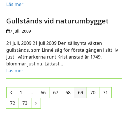
Läs mer
Gullstånds vid naturumbygget
7 juli, 2009
21 juli, 2009 21 juli 2009 Den sällsynta växten
gullstånds, som Linné såg för första gången i sitt liv
just i våtmarkerna runt Kristianstad år 1749,
blommar just nu. Lättast…
Läs mer
Previous
Page
Page
Page
Page
Page
Page
Page
1
…
66
67
68
69
70
71
Page
Page
Next
72
73