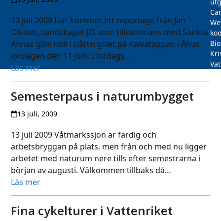
utg
Car
13 juli 2009 Här kommer ett reportage från Jan
We
Olsson, Landskapet JO, som tillsammans med Sankta
koo
Annas gille höll i slåttergillet på Kalvatäppan i Åhus
Bi
Kri
lördagen den 11 juni. I lördags…
Vat
Läs mer
Semesterpaus i naturumbygget
13 juli, 2009
13 juli 2009 Våtmarkssjön är färdig och
arbetsbryggan på plats, men från och med nu ligger
arbetet med naturum nere tills efter semestrarna i
början av augusti. Välkommen tillbaks då…
Läs mer
Fina cykelturer i Vattenriket