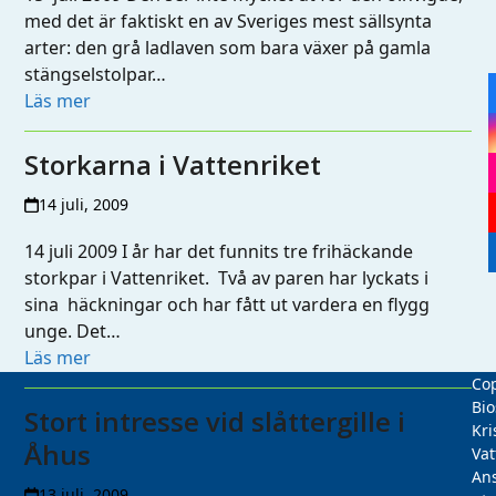
med det är faktiskt en av Sveriges mest sällsynta
arter: den grå ladlaven som bara växer på gamla
stängselstolpar…
Läs mer
Storkarna i Vattenriket
14 juli, 2009
14 juli 2009 I år har det funnits tre frihäckande
storkpar i Vattenriket. Två av paren har lyckats i
sina häckningar och har fått ut vardera en flygg
unge. Det…
Läs mer
Cop
Bio
Stort intresse vid slåttergille i
Kri
Åhus
Vat
Ans
13 juli, 2009