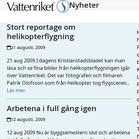
Nyheter
Open
Close
mobile
mobile
menu
menu
Stort reportage om
H
helikopterflygning
h
21 augusti, 2009
21 aug 2009 I dagens Kristianstadsbladet kan man
läsa och se fina bilder från helikopterflygningen igår
över Vattenriket. Det var fotografen och filmaren
L
Patrik Olofsson som från helikopter tog flygscener…
Läs mer
Arbetena i full gång igen
T
12 augusti, 2009
12 aug 2009 Nu är byggsemestern slut och arbetena