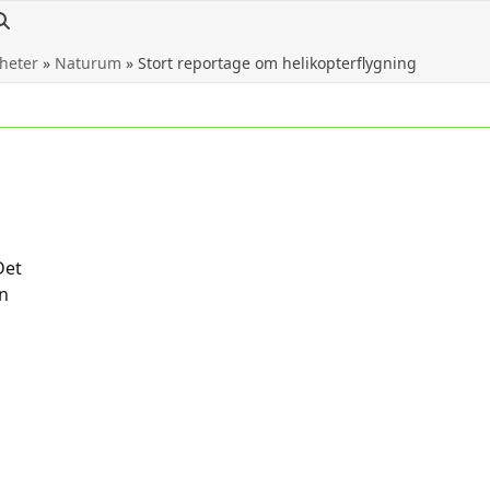
heter
»
Naturum
»
Stort reportage om helikopterflygning
Det
en