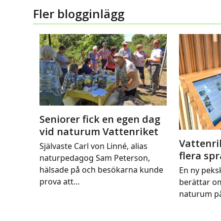
Fler blogginlägg
Seniorer fick en egen dag
vid naturum Vattenriket
Vattenri
Självaste Carl von Linné, alias
flera sp
naturpedagog Sam Peterson,
hälsade på och besökarna kunde
En ny peks
prova att…
berättar o
naturum på