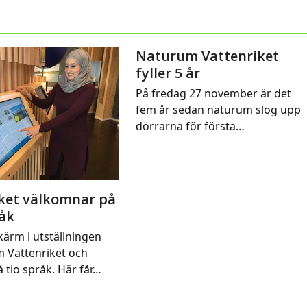
Naturum Vattenriket
fyller 5 år
På fredag 27 november är det
fem år sedan naturum slog upp
dörrarna för första…
ket välkomnar på
råk
kärm i utställningen
m Vattenriket och
 tio språk. Här får…