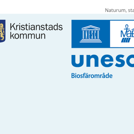
Naturum, sta
next
post: