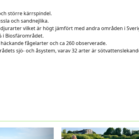
och större kärrspindel.
ussla och sandnejlika.
h djurarter vilket är högt jämfört med andra områden i Sveri
 i Biosfärområdet.
 häckande fågelarter och ca 260 observerade.
mrådets sjö- och åsystem, varav 32 arter är sötvattenslekand