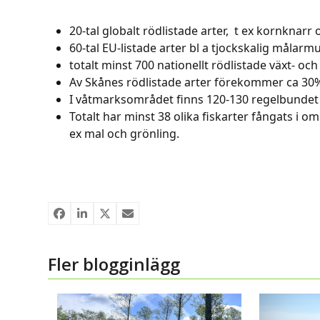
20-tal globalt rödlistade arter, t ex kornknarr 
60-tal EU-listade arter bl a tjockskalig målarm
totalt minst 700 nationellt rödlistade växt- oc
Av Skånes rödlistade arter förekommer ca 30%
I våtmarksområdet finns 120-130 regelbundet
Totalt har minst 38 olika fiskarter fångats i o
ex mal och grönling.
Fler blogginlägg