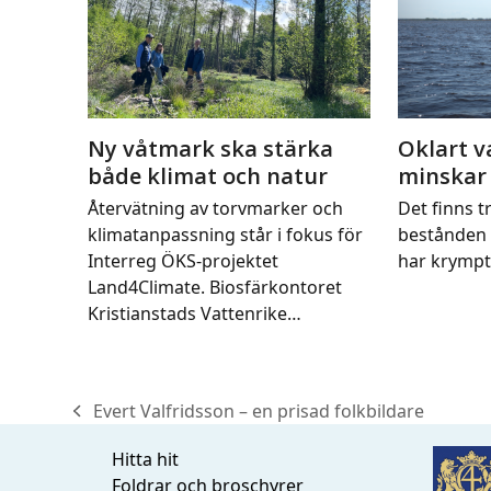
Ny våtmark ska stärka
Oklart v
både klimat och natur
minskar
Återvätning av torvmarker och
Det finns tr
klimatanpassning står i fokus för
bestånden 
Interreg ÖKS-projektet
har krymp
Land4Climate. Biosfärkontoret
Kristianstads Vattenrike…
Evert Valfridsson – en prisad folkbildare
previous
post:
Hitta hit
Foldrar och broschyrer