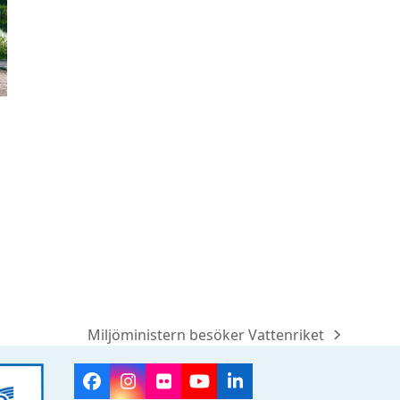
Miljöministern besöker Vattenriket
next
post:
Facebook
Instagram
Flickr
YouTube
LinkedIn