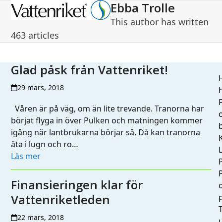
Ebba Trolle
Open
Close
This author has written
mobile
mobile
463 articles
menu
menu
Glad påsk från Vattenriket!
H
29 mars, 2018
h
Våren är på väg, om än lite trevande. Tranorna har
börjat flyga in över Pulken och matningen kommer
igång när lantbrukarna börjar så. Då kan tranorna
äta i lugn och ro…
L
Läs mer
Finansieringen klar för
Vattenriketleden
T
22 mars, 2018