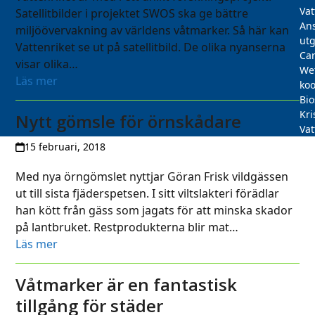
Vat
Satellitbilder i projektet SWOS ska ge bättre
Ans
miljöövervakning av världens våtmarker. Så här kan
utg
Vattenriket se ut på satellitbild. De olika nyanserna
Car
visar olika…
We
Läs mer
koo
Bi
Kri
Nytt gömsle för örnskådare
Vat
15 februari, 2018
Med nya örngömslet nyttjar Göran Frisk vildgässen
ut till sista fjäderspetsen. I sitt viltslakteri förädlar
han kött från gäss som jagats för att minska skador
på lantbruket. Restprodukterna blir mat…
Läs mer
Våtmarker är en fantastisk
tillgång för städer