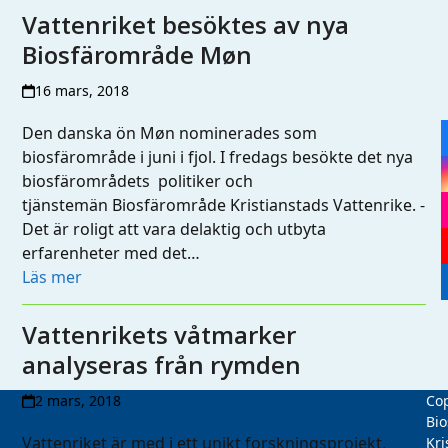
Vattenriket besöktes av nya
Biosfärområde Møn
16 mars, 2018
Den danska ön Møn nominerades som
biosfärområde i juni i fjol. I fredags besökte det nya
biosfärområdets politiker och
tjänstemän Biosfärområde Kristianstads Vattenrike. -
Det är roligt att vara delaktig och utbyta
erfarenheter med det…
Läs mer
Vattenrikets våtmarker
analyseras från rymden
2 mars, 2018
Cop
Bio
Vattenriket är med i ett unikt forskningsprojekt.
Kri