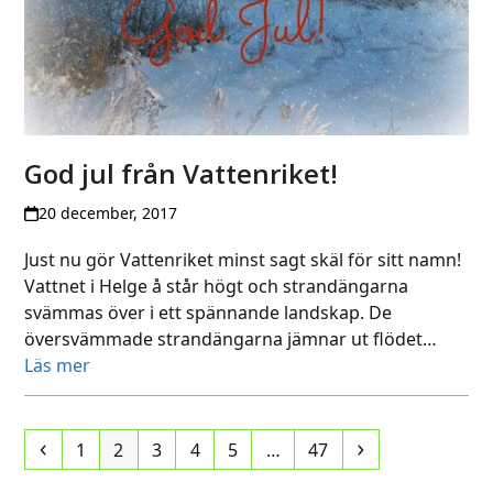
God jul från Vattenriket!
20 december, 2017
Just nu gör Vattenriket minst sagt skäl för sitt namn!
Vattnet i Helge å står högt och strandängarna
svämmas över i ett spännande landskap. De
översvämmade strandängarna jämnar ut flödet…
Läs mer
Previous
Page
Page
Page
Page
Page
Page
Next
1
2
3
4
5
…
47