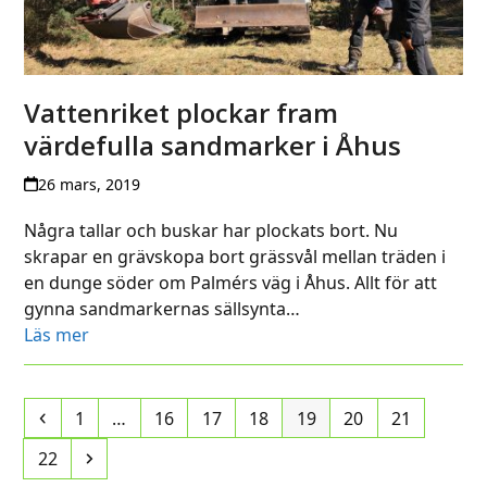
Vattenriket plockar fram
värdefulla sandmarker i Åhus
26 mars, 2019
Några tallar och buskar har plockats bort. Nu
skrapar en grävskopa bort grässvål mellan träden i
en dunge söder om Palmérs väg i Åhus. Allt för att
gynna sandmarkernas sällsynta…
Läs mer
Previous
Page
Page
Page
Page
Page
Page
Page
1
…
16
17
18
19
20
21
Page
Next
22