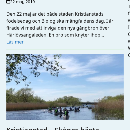
22 maj, 2019
Den 22 maj är det både staden Kristianstads
födelsedag och Biologiska mångfaldens dag. I år
I
firade vi med att inviga den nya gångbron över
Härlövsängaleden. En bro som knyter ihop…
Läs mer
Kristianstad – Skånes bästa