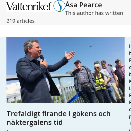
Åsa Pearce
Open
Close
This author has written
mobile
mobile
219 articles
menu
menu
H
h
L
Trefaldigt firande i gökens och
näktergalens tid
T