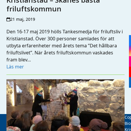
friluftskommun
21 maj, 2019
Den 16-17 maj 2019 hölls Tankesmedja för friluftsliv i
Kristianstad. Över 300 personer samlades för att
utbyta erfarenheter med årets tema ”Det hållbara
friluftslivet”. När årets friluftskommun vaskades
fram blev…
Läs mer
Cop
Bio
Kri