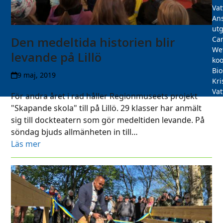
Vat
Ans
utg
Den medeltida historien blir
Car
We
levande på Lillö
koo
Bi
9 maj, 2019
Kri
Vat
För andra året i rad håller Regionmuseets projekt
"Skapande skola" till på Lillö. 29 klasser har anmält
sig till dockteatern som gör medeltiden levande. På
söndag bjuds allmänheten in till…
Läs mer