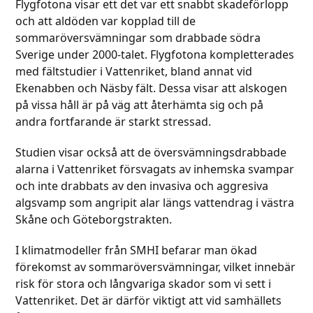
Flygfotona visar ett det var ett snabbt skadeförlopp
och att aldöden var kopplad till de
sommaröversvämningar som drabbade södra
Sverige under 2000-talet. Flygfotona kompletterades
med fältstudier i Vattenriket, bland annat vid
Ekenabben och Näsby fält. Dessa visar att alskogen
på vissa håll är på väg att återhämta sig och på
andra fortfarande är starkt stressad.
Studien visar också att de översvämningsdrabbade
alarna i Vattenriket försvagats av inhemska svampar
och inte drabbats av den invasiva och aggresiva
algsvamp som angripit alar längs vattendrag i västra
Skåne och Göteborgstrakten.
I klimatmodeller från SMHI befarar man ökad
förekomst av sommaröversvämningar, vilket innebär
risk för stora och långvariga skador som vi sett i
Vattenriket. Det är därför viktigt att vid samhällets