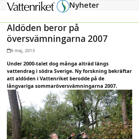
Nyheter
Open
Close
mobile
mobile
menu
menu
Aldöden beror på
översvämningarna 2007
6 maj, 2013
Under 2000-talet dog många alträd längs
vattendrag i södra Sverige. Ny forskning bekräftar
att aldöden i Vattenriket berodde på de
långvariga sommaröversvämningarna 2007.