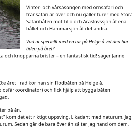
Vinter- och vårsäsongen med örnsafari och
transafari är över och nu gäller turer med Stor
Safaribåten mot Lillö och Araslövssjön åt ena
hållet och Hammarsjön åt det andra.
Vad är speciellt med en tur på Helge å vid den här
tiden på året?
a och knopparna brister – en fantastisk tid! säger Janne
0:e året i rad kör han sin Flodbåten på Helge å.
iosfärkoordinator) och fick hjälp att bygga båten
igad.
er på ån.
ket” kom det ett riktigt uppsving. Likadant med naturum. Jag
turum. Sedan går de bara över ån så tar jag hand om dem.