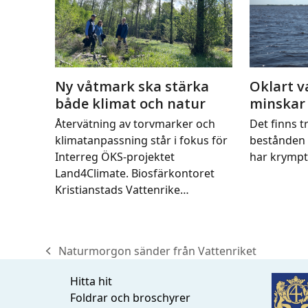
Ny våtmark ska stärka
Oklart v
både klimat och natur
minskar
Återvätning av torvmarker och
Det finns tr
klimatanpassning står i fokus för
bestånden 
Interreg ÖKS-projektet
har krymp
Land4Climate. Biosfärkontoret
Kristianstads Vattenrike…
Naturmorgon sänder från Vattenriket
previous
post:
Hitta hit
Foldrar och broschyrer