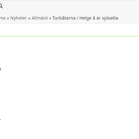
me
»
Nyheter
»
Allmänt
»
Turbåtarna i Helge å är sjösatta
å
.