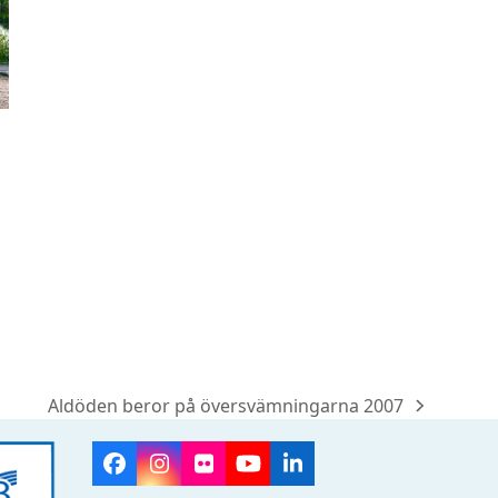
Aldöden beror på översvämningarna 2007
next
post:
Facebook
Instagram
Flickr
YouTube
LinkedIn