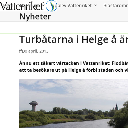
Hem
Naturum
Upplev Vattenriket
Biosfärom
Nyheter
Turbåtarna i Helge å är
30 april, 2013
Ännu ett säkert vårtecken i Vattenriket: Flodbå
att ta besökare ut på Helge å förbi staden och