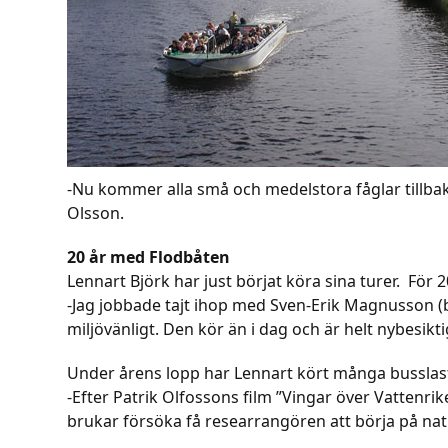
-Nu kommer alla små och medelstora fåglar tillbak
Olsson.
20 år med Flodbåten
Lennart Björk har just börjat köra sina turer. För 2
-Jag jobbade tajt ihop med Sven-Erik Magnusson (b
miljövänligt. Den kör än i dag och är helt nybesikt
Under årens lopp har Lennart kört många busslast
-Efter Patrik Olfossons film ”Vingar över Vattenri
brukar försöka få researrangören att börja på na