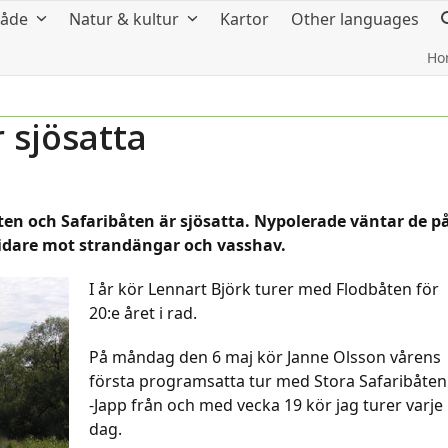
råde
Natur & kultur
Kartor
Other languages
Ho
 sjösatta
ten och Safaribåten är sjösatta. Nypolerade väntar de p
 vidare mot strandängar och vasshav.
I år kör Lennart Björk turer med Flodbåten för
20:e året i rad.
På måndag den 6 maj kör Janne Olsson vårens
första programsatta tur med Stora Safaribåten
-Japp från och med vecka 19 kör jag turer varje
dag.