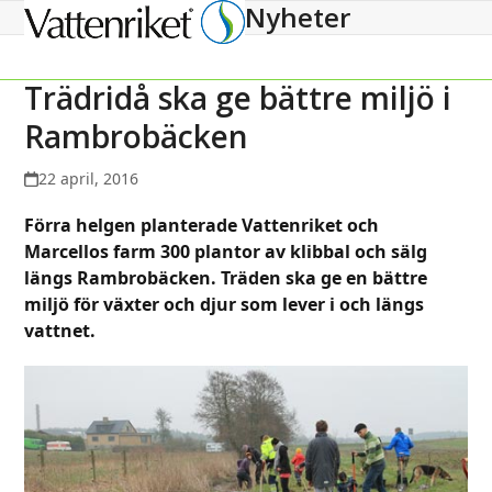
Nyheter
Open
Close
mobile
mobile
menu
menu
Trädridå ska ge bättre miljö i
Rambrobäcken
22 april, 2016
Förra helgen planterade Vattenriket och
Marcellos farm 300 plantor av klibbal och sälg
längs Rambrobäcken. Träden ska ge en bättre
miljö för växter och djur som lever i och längs
vattnet.