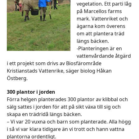
vegetation. Ett parti låg
på Marcellos farms
mark. Vattenriket och
ägarna kom överens
om att plantera träd
längs bäcken.
-Planteringen är en
vattenvårdande åtgärd
i ett projekt som drivs av Biosfärområde
Kristianstads Vattenrike, säger biolog Håkan
Östberg.
300 plantor i jorden
Förra helgen planterades 300 plantor av klibbal och
sälg sattes i jorden för att på sikt växa till sig och
skapa en trädridå längs bäcken.
– Vi var 20 vuxna och barn som planterade. Alla högg
i så vi var klara tidigare än vi trott och hann vattna
plantorna ordentligt.