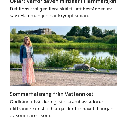
Oklart varför säven minskar i Hammarsjön
Det finns troligen flera skäl till att bestånden av
säv i Hammarsjön har krympt sedan…
Sommarhälsning från Vattenriket
Godkänd utvärdering, stolta ambassadörer,
glittrande konst och åtgärder för havet. I början
av sommaren kom…