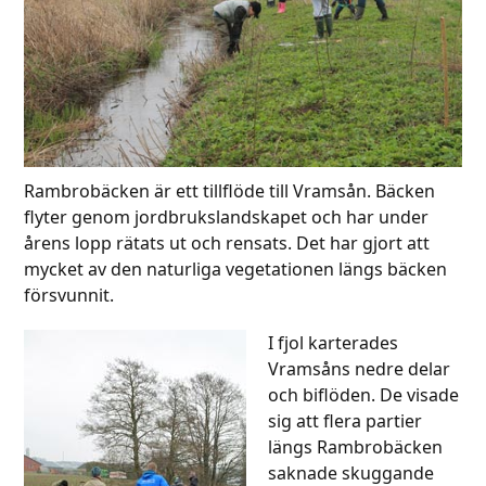
Rambrobäcken är ett tillflöde till Vramsån. Bäcken
flyter genom jordbrukslandskapet och har under
årens lopp rätats ut och rensats. Det har gjort att
mycket av den naturliga vegetationen längs bäcken
försvunnit.
I fjol karterades
Vramsåns nedre delar
och biflöden. De visade
sig att flera partier
längs Rambrobäcken
saknade skuggande