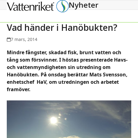
Nyheter
Open
Close
mobile
mobile
menu
menu
Vad händer i Hanöbukten?
7 mars, 2014
Mindre fångster, skadad fisk, brunt vatten och
tång som försvinner. I höstas presenterade Havs-
och vattenmyndigheten sin utredning om
Hanöbukten. På onsdag berättar Mats Svensson,
enhetschef HaV, om utredningen och arbetet
framöver.