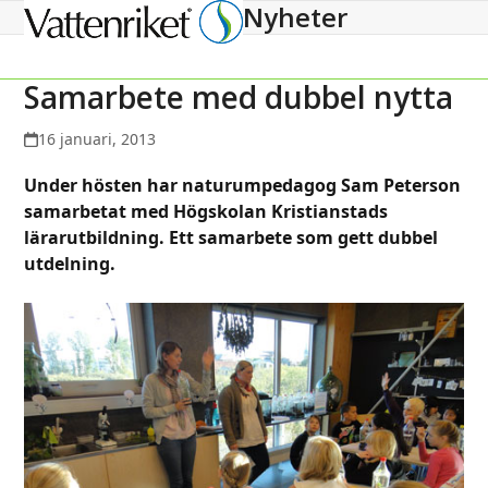
Nyheter
Open
Close
mobile
mobile
menu
menu
Samarbete med dubbel nytta
16 januari, 2013
Under hösten har naturumpedagog Sam Peterson
samarbetat med Högskolan Kristianstads
lärarutbildning. Ett samarbete som gett dubbel
utdelning.