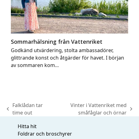
Sommarhälsning från Vattenriket
Godkänd utvärdering, stolta ambassadörer,
glittrande konst och åtgärder för havet. I början
av sommaren kom…
Falklådan tar
Vinter i Vattenriket med
previous
next
time out
småfåglar och örnar
post:
post:
Hitta hit
Foldrar och broschyrer