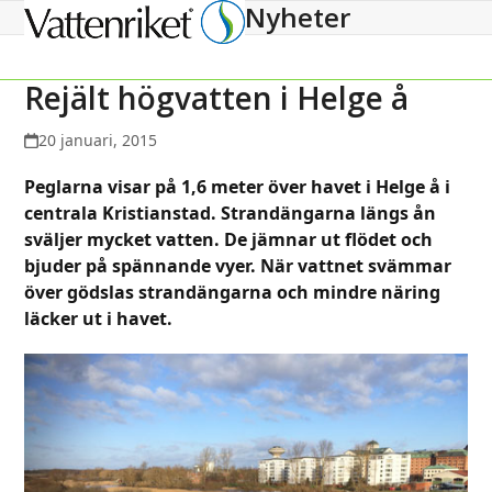
Nyheter
Open
Close
mobile
mobile
menu
menu
Rejält högvatten i Helge å
20 januari, 2015
Peglarna visar på 1,6 meter över havet i Helge å i
centrala Kristianstad. Strandängarna längs ån
sväljer mycket vatten. De jämnar ut flödet och
bjuder på spännande vyer. När vattnet svämmar
över gödslas strandängarna och mindre näring
läcker ut i havet.