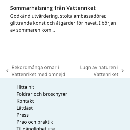
Sommarhälsning från Vattenriket
Godkänd utvärdering, stolta ambassadörer,
glittrande konst och åtgärder för havet. I början
av sommaren kom…
Rekordmånga örnar i
Lugn av naturen i
previous
next
Vattenriket med omnejd
Vattenriket
post:
post:
Hitta hit
Foldrar och broschyrer
Kontakt
Lättläst
Press
Prao och praktik
Tillgänglighet ute