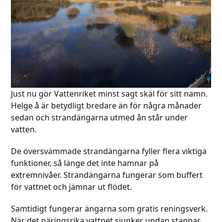
Just nu gör Vattenriket minst sagt skäl för sitt namn.
Helge å är betydligt bredare än för några månader
sedan och strandängarna utmed ån står under
vatten.
De översvämmade strandängarna fyller flera viktiga
funktioner, så länge det inte hamnar på
extremnivåer. Strandängarna fungerar som buffert
för vattnet och jämnar ut flödet.
Samtidigt fungerar ängarna som gratis reningsverk.
När det näringsrika vattnet sjunker undan stannar