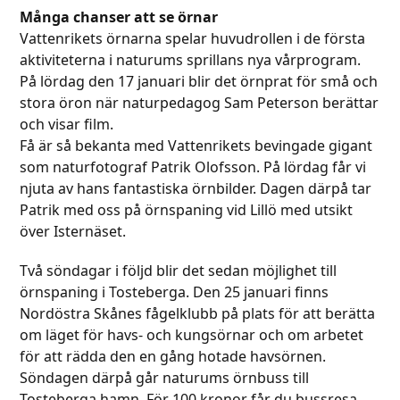
Många chanser att se örnar
Vattenrikets örnarna spelar huvudrollen i de första
aktiviteterna i naturums sprillans nya vårprogram.
På lördag den 17 januari blir det örnprat för små och
stora öron när naturpedagog Sam Peterson berättar
och visar film.
Få är så bekanta med Vattenrikets bevingade gigant
som naturfotograf Patrik Olofsson. På lördag får vi
njuta av hans fantastiska örnbilder. Dagen därpå tar
Patrik med oss på örnspaning vid Lillö med utsikt
över Isternäset.
Två söndagar i följd blir det sedan möjlighet till
örnspaning i Tosteberga. Den 25 januari finns
Nordöstra Skånes fågelklubb på plats för att berätta
om läget för havs- och kungsörnar och om arbetet
för att rädda den en gång hotade havsörnen.
Söndagen därpå går naturums örnbuss till
Tosteberga hamn. För 100 kronor får du bussresa,