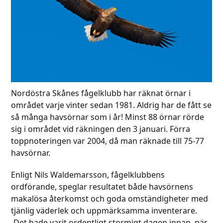
Nordöstra Skånes fågelklubb har räknat örnar i
området varje vinter sedan 1981. Aldrig har de fått se
så många havsörnar som i år! Minst 88 örnar rörde
sig i området vid räkningen den 3 januari. Förra
toppnoteringen var 2004, då man räknade till 75-77
havsörnar.
Enligt Nils Waldemarsson, fågelklubbens
ordförande, speglar resultatet både havsörnens
makalösa återkomst och goda omständigheter med
tjänlig väderlek och uppmärksamma inventerare.
-Det hade varit ordentligt stormigt dagen innan, när