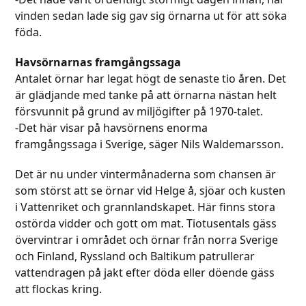
vinden sedan lade sig gav sig örnarna ut för att söka
föda.
Havsörnarnas framgångssaga
Antalet örnar har legat högt de senaste tio åren. Det
är glädjande med tanke på att örnarna nästan helt
försvunnit på grund av miljögifter på 1970-talet.
-Det här visar på havsörnens enorma
framgångssaga i Sverige, säger Nils Waldemarsson.
Det är nu under vintermånaderna som chansen är
som störst att se örnar vid Helge å, sjöar och kusten
i Vattenriket och grannlandskapet. Här finns stora
ostörda vidder och gott om mat. Tiotusentals gäss
övervintrar i området och örnar från norra Sverige
och Finland, Ryssland och Baltikum patrullerar
vattendragen på jakt efter döda eller döende gäss
att flockas kring.