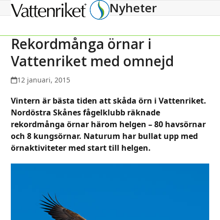
Nyheter
Open
Close
mobile
mobile
menu
menu
Rekordmånga örnar i
Vattenriket med omnejd
12 januari, 2015
Vintern är bästa tiden att skåda örn i Vattenriket.
Nordöstra Skånes fågelklubb räknade
rekordmånga örnar härom helgen – 80 havsörnar
och 8 kungsörnar. Naturum har bullat upp med
örnaktiviteter med start till helgen.