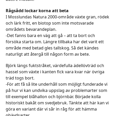
Rågsådd lockar korna att beta
I Mosslundas Natura 2000-område växte gran, rödek
och lärk fritt, en biotop som inte motsvarade
områdets bevarandeplan.
-Det fanns bara en väg att gå – att ta bort och
försöka starta om. Längre tillbaka har det varit ett
område med betad gles tallskog. Så det kändes
naturligt att återgå till någon form av bete.
Björk längs fuktstråket, värdefulla ädellövträd och
hassel som växte i kanten fick vara kvar när övriga
träd togs bort.
-För att få så lite underhåll som möjligt funderade vi
på hur vi kan undvika uppslag av problemarter som
till exempel blåhallon och björnbär. Började kolla
historiskt bakåt om svedjebruk. Tänkte att här kan vi
göra en variant där vi sår in råg för att hämma
ohävdsarter.