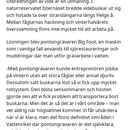
Utbredningen av vide är en utmaning. I
naturreservatet Isternäset bredde videbuskar ut sig
och hotade ta över strandängarna längs Helge å.
Mellan fåglarnas häckning och vinterhalvårets
översvämning finns inte mycket tid att arbeta på.
Lösningen blev pontongrävaren Big Foot, en maskin
som i vanliga fall används till sjörestaureringar och
muddringar där man utför grävarbete i vatten.
-Med pontongrävaren kunde entreprenören jobba
på vintern utan att störa fåglar eller annat djurliv.
Dessutom satt buskarna löst så vi fick upp mycket
rotsystem. Den blöta sensommaren och hösten
gjorde sen att vi fick problem att transportera bort
buskarna. Men det är så det är i vårt område – man
vet aldrig när högvattnet kommer. Vi får utvärdera
när vi är klara, men det finns definitivt områden i
Vattenriket där pontongrävaren är det självklara,