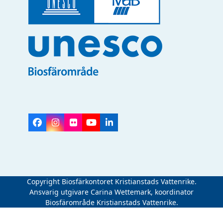
Facebook
Instagram
Flickr
YouTube
LinkedIn
Copyright Biosfärkontoret Kristianstads Vattenrike.
Ansvarig utgivare Carina Wettemark, koordinator
Biosfärområde Kristianstads Vattenrike.