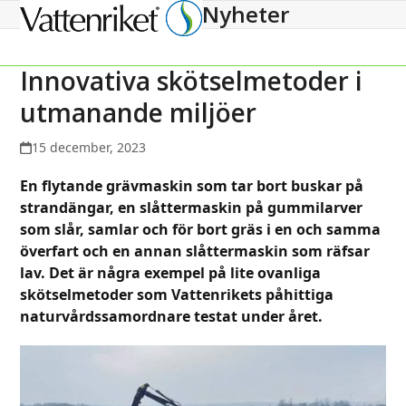
Nyheter
Open
Close
mobile
mobile
menu
menu
Innovativa skötselmetoder i
utmanande miljöer
15 december, 2023
En flytande grävmaskin som tar bort buskar på
strandängar, en slåttermaskin på gummilarver
som slår, samlar och för bort gräs i en och samma
överfart och en annan slåttermaskin som räfsar
lav. Det är några exempel på lite ovanliga
skötselmetoder som Vattenrikets påhittiga
naturvårdssamordnare testat under året.