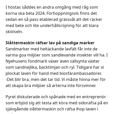
I höstas såddes en andra omgång med råg som
korna ska beta 2024. Förhoppningsvis finns det
sedan en så pass etablerad grässvål att det räcker
med bete och lite underhållsröjning för att klara
skötseln.
Slåttermaskin räfsar lav på sandiga marker
Sandmarker med heltäckande lavfält får inte de
varma goa miljöer som sandlevande insekter vill ha. I
Nyehusens fondmark växer även sällsynta växter
som sandnejlika, backtimjan och ryl. Tidigare har vi
plockat laven för hand med biosfärambassadörer.
-Det blir bra, men det tar tid. Vi måste hinna mer för
att skapa bra miljöer så arterna inte försvinner.
Pyret diskuterade och spånade med en entreprenör
som erbjöd sig att testa att köra med sidoräfsa på en
självgående slåttermaskin och räfsa ihop laven i