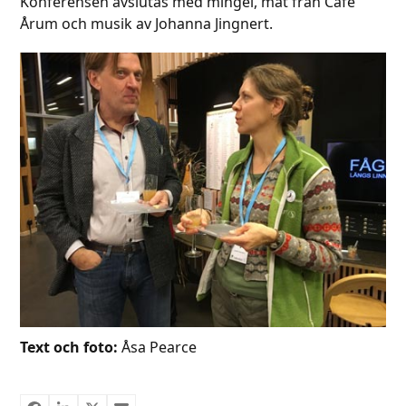
Konferensen avslutas med mingel, mat från Café
Årum och musik av Johanna Jingnert.
Text och foto:
Åsa Pearce