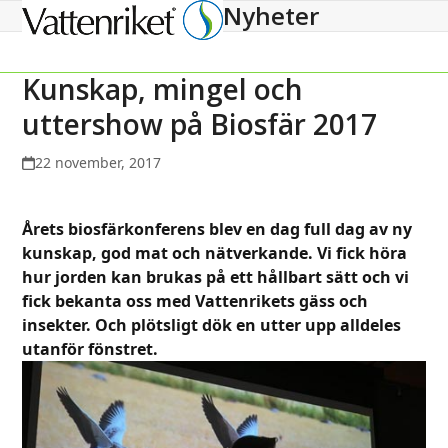
Nyheter
Open
Close
mobile
mobile
menu
menu
Kunskap, mingel och
uttershow på Biosfär 2017
22 november, 2017
Årets biosfärkonferens blev en dag full dag av ny
kunskap, god mat och nätverkande. Vi fick höra
hur jorden kan brukas på ett hållbart sätt och vi
fick bekanta oss med Vattenrikets gäss och
insekter. Och plötsligt dök en utter upp alldeles
utanför fönstret.