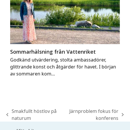
Sommarhälsning från Vattenriket
Godkänd utvärdering, stolta ambassadörer,
glittrande konst och åtgärder för havet. I början
av sommaren kom…
Smakfullt höstlov på
Järnproblem fokus för
previous
next
naturum
konferens
post:
post: