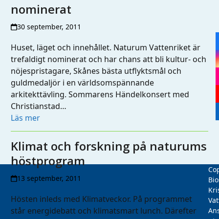
nominerat
30 september, 2011
Huset, läget och innehållet. Naturum Vattenriket är
trefaldigt nominerat och har chans att bli kultur- och
nöjespristagare, Skånes bästa utflyktsmål och
guldmedaljör i en världsomspännande
arkitekttävling. Sommarens Händelkonsert med
Christianstad…
Läs mer
Klimat och forskning på naturums
höstprogram
Cop
13 september, 2011
Bio
Kri
Hösten inleds med Klimatveckor. På programmet
Vat
står energidebatt och klimatsmart lunch. Därefter
Ans