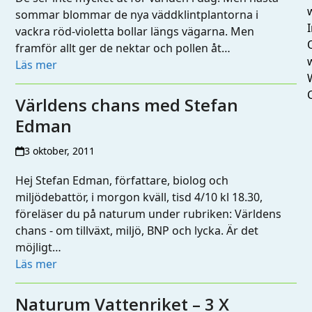
sommar blommar de nya väddklintplantorna i
I
vackra röd-violetta bollar längs vägarna. Men
framför allt ger de nektar och pollen åt…
Läs mer
Världens chans med Stefan
Edman
3 oktober, 2011
Hej Stefan Edman, författare, biolog och
miljödebattör, i morgon kväll, tisd 4/10 kl 18.30,
föreläser du på naturum under rubriken: Världens
chans - om tillväxt, miljö, BNP och lycka. Är det
möjligt…
Läs mer
Naturum Vattenriket – 3 X