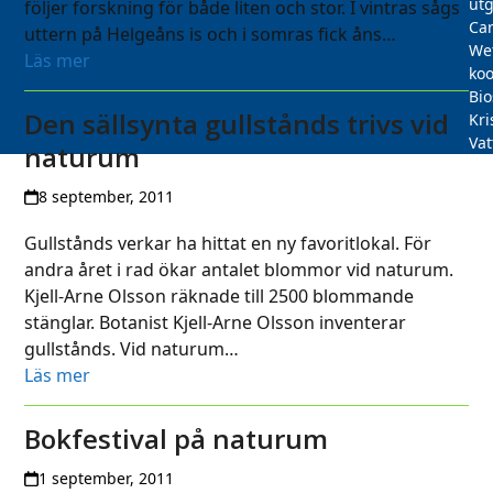
utg
följer forskning för både liten och stor. I vintras sågs
Car
uttern på Helgeåns is och i somras fick åns…
We
Läs mer
koo
Bi
Den sällsynta gullstånds trivs vid
Kri
Vat
naturum
8 september, 2011
Gullstånds verkar ha hittat en ny favoritlokal. För
andra året i rad ökar antalet blommor vid naturum.
Kjell-Arne Olsson räknade till 2500 blommande
stänglar. Botanist Kjell-Arne Olsson inventerar
gullstånds. Vid naturum…
Läs mer
Bokfestival på naturum
1 september, 2011