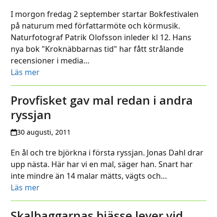
I morgon fredag 2 september startar Bokfestivalen
på naturum med författarmöte och körmusik.
Naturfotograf Patrik Olofsson inleder kl 12. Hans
nya bok "Kroknäbbarnas tid" har fått strålande
recensioner i media…
Läs mer
Provfisket gav mal redan i andra
ryssjan
30 augusti, 2011
En ål och tre björkna i första ryssjan. Jonas Dahl drar
upp nästa. Här har vi en mal, säger han. Snart har
inte mindre än 14 malar mätts, vägts och…
Läs mer
Skalbaggarnas bjässe lever vid