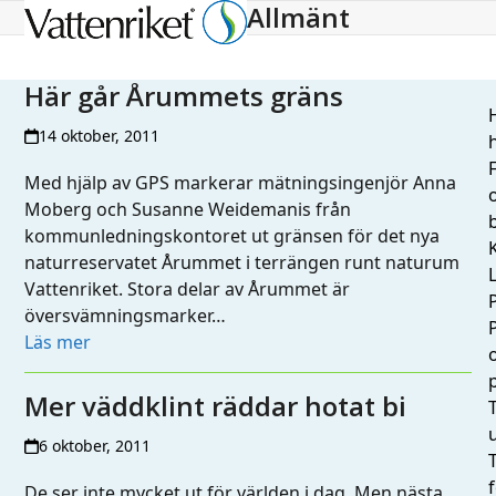
Allmänt
Open
Close
mobile
mobile
menu
menu
Här går Årummets gräns
H
14 oktober, 2011
h
Med hjälp av GPS markerar mätningsingenjör Anna
Moberg och Susanne Weidemanis från
kommunledningskontoret ut gränsen för det nya
naturreservatet Årummet i terrängen runt naturum
L
Vattenriket. Stora delar av Årummet är
översvämningsmarker…
Läs mer
Mer väddklint räddar hotat bi
T
6 oktober, 2011
De ser inte mycket ut för världen i dag. Men nästa