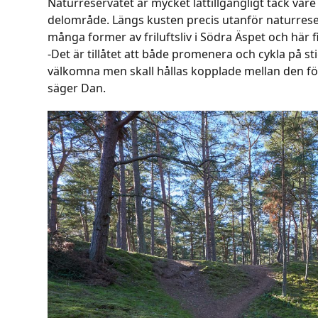
Naturreservatet är mycket lättillgängligt tack va
delområde. Längs kusten precis utanför naturrese
många former av friluftsliv i Södra Äspet och här f
-Det är tillåtet att både promenera och cykla på st
välkomna men skall hållas kopplade mellan den för
säger Dan.