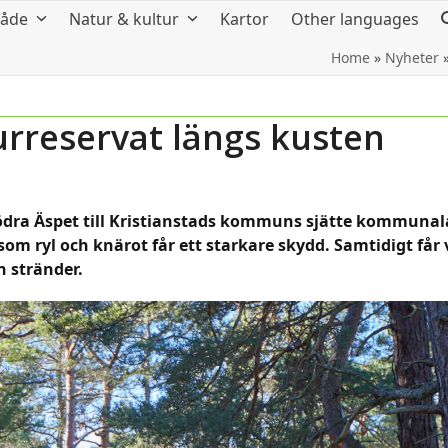
råde
Natur & kultur
Kartor
Other languages
Home
»
Nyheter
urreservat längs kusten
ödra Äspet till Kristianstads kommuns sjätte kommunal
som ryl och knärot får ett starkare skydd. Samtidigt får 
h stränder.