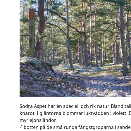
Södra Äspet har en speciell och rik natur. Bland ta
knärot. I gläntorna blommar luktvädden i violett. 
myrlejonsländor.
-I botten på de små runda fångstgroparna i sanden