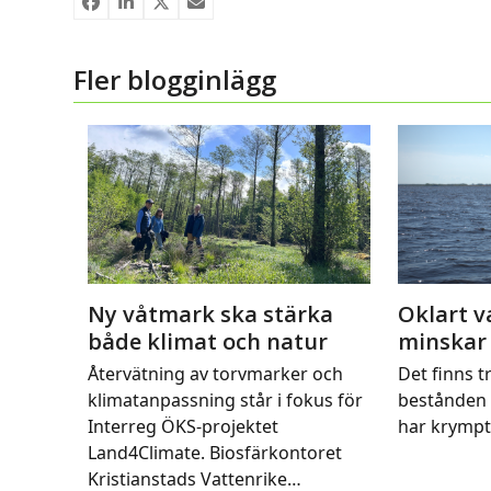
Fler blogginlägg
Ny våtmark ska stärka
Oklart v
både klimat och natur
minskar
Återvätning av torvmarker och
Det finns tr
klimatanpassning står i fokus för
bestånden 
Interreg ÖKS-projektet
har krymp
Land4Climate. Biosfärkontoret
Kristianstads Vattenrike…