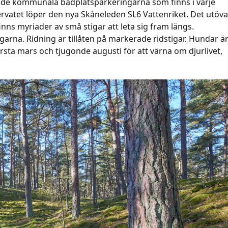
re de kommunala badplatsparkeringarna som finns i varje
rvatet löper den nya Skåneleden SL6 Vattenriket. Det utöv
inns myriader av små stigar att leta sig fram längs.
igarna. Ridning är tillåten på markerade ridstigar. Hundar ä
sta mars och tjugonde augusti för att värna om djurlivet,