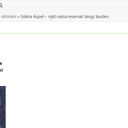
»
Allmänt
»
Södra Äspet – nytt naturreservat längs kusten
a
vi