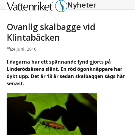
Nyheter
Open
Close
mobile
mobile
menu
menu
Ovanlig skalbagge vid
Klintabäcken
24 juni, 2010
I dagarna har ett spännande fynd gjorts på
Linderödsåsens slänt. En röd ögonknäppare har
dykt upp. Det är 18 år sedan skalbaggen sågs här
senast.