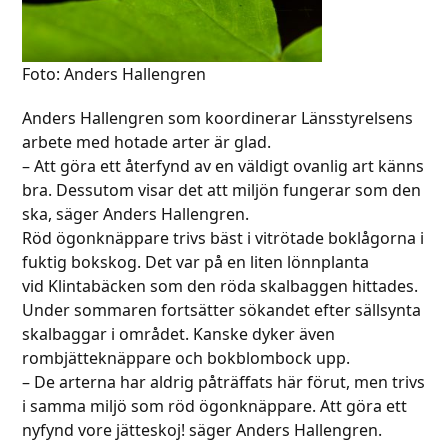
Foto: Anders Hallengren
Anders Hallengren som koordinerar Länsstyrelsens
arbete med hotade arter är glad.
– Att göra ett återfynd av en väldigt ovanlig art känns
bra. Dessutom visar det att miljön fungerar som den
ska, säger Anders Hallengren.
Röd ögonknäppare trivs bäst i vitrötade boklågorna i
fuktig bokskog. Det var på en liten lönnplanta
vid Klintabäcken som den röda skalbaggen hittades.
Under sommaren fortsätter sökandet efter sällsynta
skalbaggar i området. Kanske dyker även
rombjätteknäppare och bokblombock upp.
– De arterna har aldrig påträffats här förut, men trivs
i samma miljö som röd ögonknäppare. Att göra ett
nyfynd vore jätteskoj! säger Anders Hallengren.