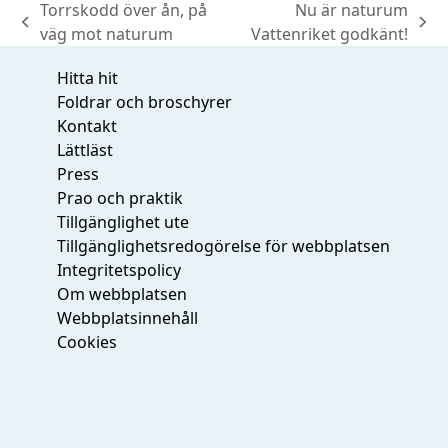
Torrskodd över ån, på
Nu är naturum
previous
next
väg mot naturum
Vattenriket godkänt!
post:
post:
Hitta hit
Foldrar och broschyrer
Kontakt
Lättläst
Press
Prao och praktik
Tillgänglighet ute
Tillgänglighetsredogörelse för webbplatsen
Integritetspolicy
Om webbplatsen
Webbplatsinnehåll
Cookies