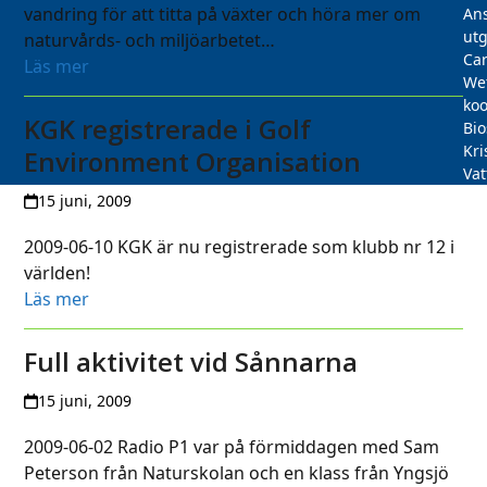
vandring för att titta på växter och höra mer om
Ans
utg
naturvårds- och miljöarbetet…
Car
Läs mer
We
koo
KGK registrerade i Golf
Bi
Kri
Environment Organisation
Vat
15 juni, 2009
2009-06-10 KGK är nu registrerade som klubb nr 12 i
världen!
Läs mer
Full aktivitet vid Sånnarna
15 juni, 2009
2009-06-02 Radio P1 var på förmiddagen med Sam
Peterson från Naturskolan och en klass från Yngsjö