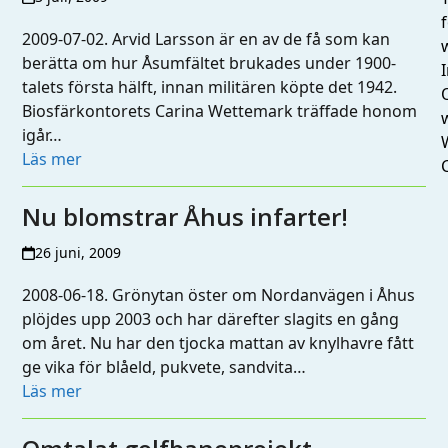
2009-07-02. Arvid Larsson är en av de få som kan
berätta om hur Åsumfältet brukades under 1900-
I
talets första hälft, innan militären köpte det 1942.
Biosfärkontorets Carina Wettemark träffade honom
igår…
Läs mer
Nu blomstrar Åhus infarter!
26 juni, 2009
2008-06-18. Grönytan öster om Nordanvägen i Åhus
plöjdes upp 2003 och har därefter slagits en gång
om året. Nu har den tjocka mattan av knylhavre fått
ge vika för blåeld, pukvete, sandvita…
Läs mer