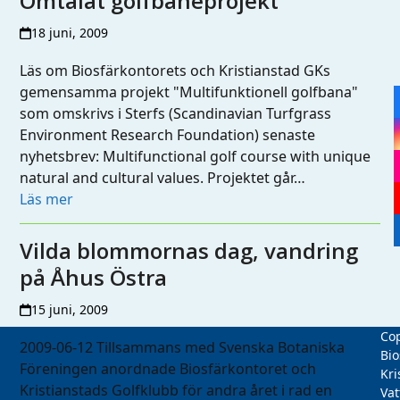
Omtalat golfbaneprojekt
18 juni, 2009
Läs om Biosfärkontorets och Kristianstad GKs
gemensamma projekt "Multifunktionell golfbana"
som omskrivs i Sterfs (Scandinavian Turfgrass
Environment Research Foundation) senaste
nyhetsbrev: Multifunctional golf course with unique
natural and cultural values. Projektet går…
Läs mer
Vilda blommornas dag, vandring
på Åhus Östra
15 juni, 2009
Cop
2009-06-12 Tillsammans med Svenska Botaniska
Bio
Föreningen anordnade Biosfärkontoret och
Kri
Kristianstads Golfklubb för andra året i rad en
Vat