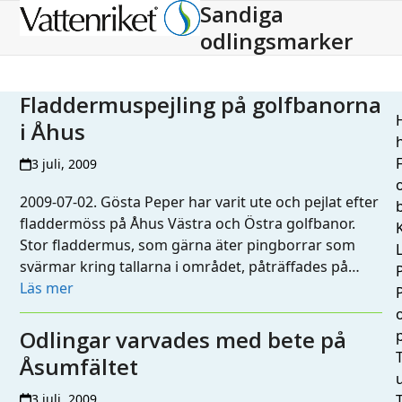
Sandiga
Open
Close
odlingsmarker
mobile
mobile
menu
menu
Fladdermuspejling på golfbanorna
H
i Åhus
h
3 juli, 2009
2009-07-02. Gösta Peper har varit ute och pejlat efter
fladdermöss på Åhus Västra och Östra golfbanor.
Stor fladdermus, som gärna äter pingborrar som
L
svärmar kring tallarna i området, påträffades på…
Läs mer
Odlingar varvades med bete på
T
Åsumfältet
3 juli, 2009