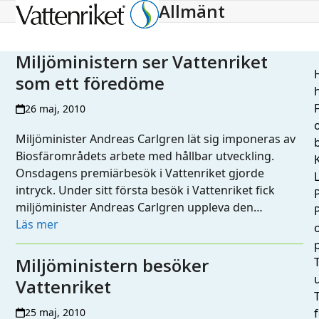
Allmänt
Open
Close
mobile
mobile
menu
menu
Miljöministern ser Vattenriket
H
som ett föredöme
h
26 maj, 2010
Miljöminister Andreas Carlgren lät sig imponeras av
Biosfärområdets arbete med hållbar utveckling.
Onsdagens premiärbesök i Vattenriket gjorde
L
intryck. Under sitt första besök i Vattenriket fick
miljöminister Andreas Carlgren uppleva den…
Läs mer
Miljöministern besöker
T
Vattenriket
25 maj, 2010