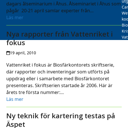
utg
dagars ålseminarium i Åhus. Ålseminariet i Åhus som
Car
pågår 20-21 april samlar experter från…
We
Läs mer
koo
Bi
Kri
Nya rapporter från Vattenriket i
Vat
fokus
19 april, 2010
Vattenriket i fokus är Biosfärkontorets skriftserie,
där rapporter och inventeringar som utförts på
uppdrag eller i samarbete med Biosfärkontoret
presenteras. Skriftserien startade år 2006. Här är
årets tre första nummer:…
Läs mer
Ny teknik för kartering testas på
Äspet