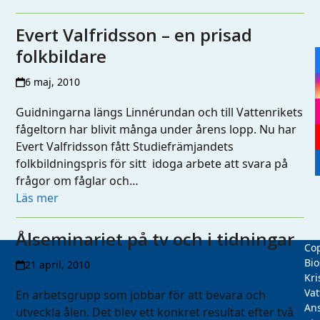
Evert Valfridsson – en prisad
folkbildare
6 maj, 2010
Guidningarna längs Linnérundan och till Vattenrikets
fågeltorn har blivit många under årens lopp. Nu har
Evert Valfridsson fått Studiefrämjandets
folkbildningspris för sitt idoga arbete att svara på
frågor om fåglar och…
Läs mer
Ålseminariet på tv och i tidningar
Cop
Bio
21 april, 2010
Kri
Vat
En arbetsgrupp som jobbar för att bevara och
Ans
utveckla ålen. Det blev ett konkret resultat efter två