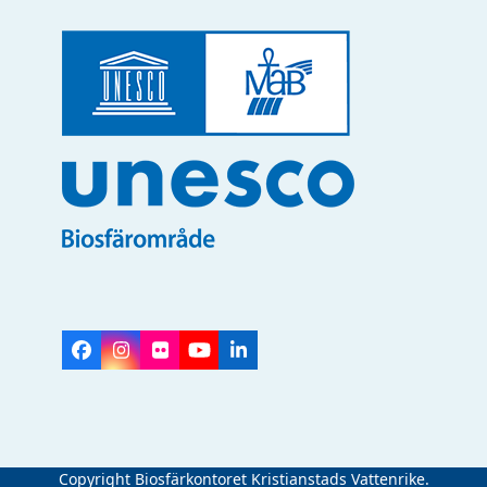
Facebook
Instagram
Flickr
YouTube
LinkedIn
Copyright Biosfärkontoret Kristianstads Vattenrike.