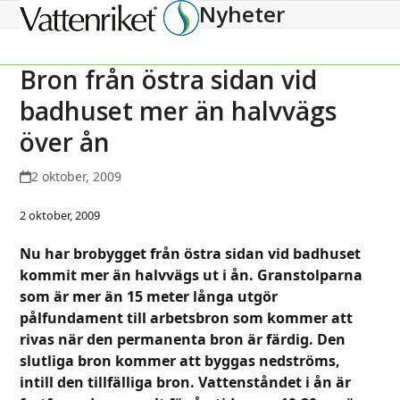
Nyheter
Open
Close
mobile
mobile
menu
menu
Bron från östra sidan vid
badhuset mer än halvvägs
över ån
2 oktober, 2009
2 oktober, 2009
Nu har brobygget från östra sidan vid badhuset
kommit mer än halvvägs ut i ån. Granstolparna
som är mer än 15 meter långa utgör
pålfundament till arbetsbron som kommer att
rivas när den permanenta bron är färdig. Den
slutliga bron kommer att byggas nedströms,
intill den tillfälliga bron. Vattenståndet i ån är