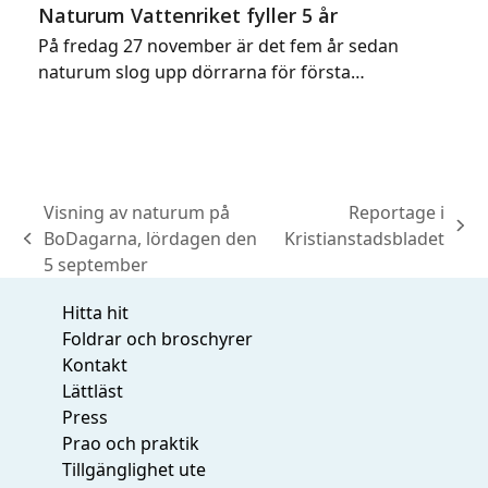
Naturum Vattenriket fyller 5 år
På fredag 27 november är det fem år sedan
naturum slog upp dörrarna för första…
Visning av naturum på
Reportage i
next
BoDagarna, lördagen den
Kristianstadsbladet
previous
post:
5 september
post:
Hitta hit
Foldrar och broschyrer
Kontakt
Lättläst
Press
Prao och praktik
Tillgänglighet ute