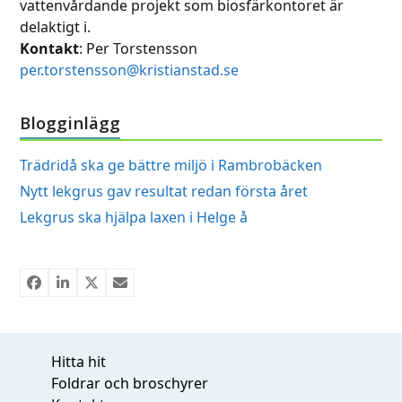
vattenvårdande projekt som biosfärkontoret är
delaktigt i.
Kontakt
: Per Torstensson
per.torstensson@kristianstad.se
Blogginlägg
Trädridå ska ge bättre miljö i Rambrobäcken
Nytt lekgrus gav resultat redan första året
Lekgrus ska hjälpa laxen i Helge å
Hitta hit
Foldrar och broschyrer