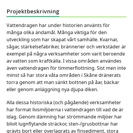
escape
to
to
go
Projektbeskrivning
go
to
to
the
Vattendragen har under historien använts för
the
first
många olika ändamål. Många viktiga för den
first
slide
utveckling som har skapat vårt samhälle. Kvarnar,
slide
sågar, stärkelsefabriker, brännerier och verkstäder är
exempel på några verksamheter som varit beroende
av vatten som kraftkälla. I vissa områden användes
även vattendragen för timmerflottning. Sist men inte
minst så har stora våta områden i Skåne dränerats
torra genom att man sänkt bottnen på åar, bäckar
eller genom anläggning nya djupa diken.
Alla dessa historiska (och pågående) verksamheter
har format livsmiljöerna i vattendragen till vad de är
idag. Genom dämning har strömmande miljöer har
blivit lugnflytande sträckor, sten-/grusbottnar har
grävts bort eller överlagrats av finsediment, stora