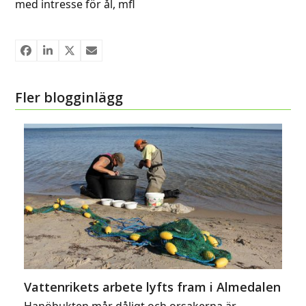
med intresse för ål, mfl
Fler blogginlägg
Vattenrikets arbete lyfts fram i Almedalen
Hanöbukten mår dåligt och orsakerna är