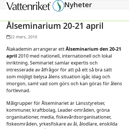
Nyheter
Open
Close
mobile
mobile
menu
menu
Ålseminarium 20-21 april
22 mars, 2010
Ålakademin arrangerar ett
Ålseminarium den 20-21
april
2010 med nationell, internationell och lokal
inriktning. Seminariet samlar expertis och
intresserade av ålfrågor för att på ett så bra sätt
som möjligt belysa ålens situation igår, idag och
imorgon, samt vad som görs och kan göras för ålens
fortlevnad.
Målgrupper för Ålseminariet är Länsstyrelser,
kommuner, kraftbolag, Leader-områden, gröna
organisationer, media, fiskevårdsorganisationer,
fiskeområden, yrkesfiskare av ål, ålodlare, enskilda