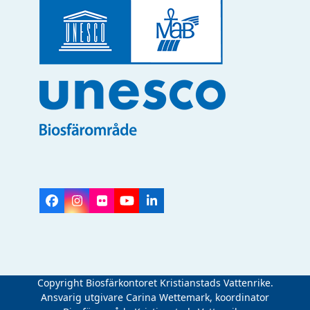
Facebook
Instagram
Flickr
YouTube
LinkedIn
Copyright Biosfärkontoret Kristianstads Vattenrike.
Ansvarig utgivare Carina Wettemark, koordinator