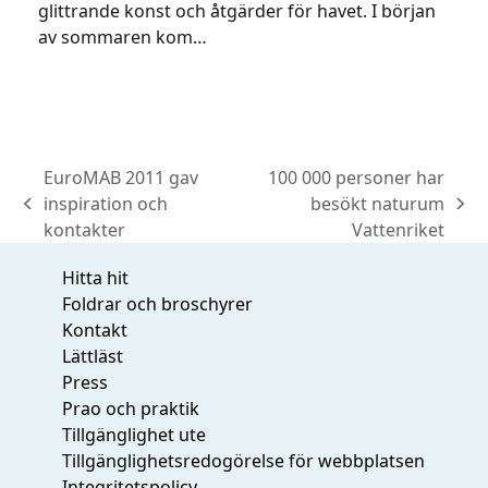
glittrande konst och åtgärder för havet. I början
av sommaren kom…
EuroMAB 2011 gav
100 000 personer har
inspiration och
besökt naturum
previous
next
kontakter
Vattenriket
post:
post:
Hitta hit
Foldrar och broschyrer
Kontakt
Lättläst
Press
Prao och praktik
Tillgänglighet ute
Tillgänglighetsredogörelse för webbplatsen
Integritetspolicy