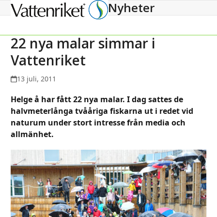
Nyheter
Open
Close
mobile
mobile
menu
menu
22 nya malar simmar i
Vattenriket
13 juli, 2011
Helge å har fått 22 nya malar. I dag sattes de
halvmeterlånga tvååriga fiskarna ut i redet vid
naturum under stort intresse från media och
allmänhet.