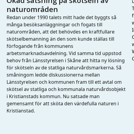
Ökad satsning på skötseln av
naturområden
Redan under 1990 talets mitt hade det byggts så
många besöksanläggningar och fogats till
I
naturområden, att det behövdes en kraftfullare
skötselbemanning än den som kunde ställas till
förfogande från kommunens
arbetsmarknadsavdelning. Vid samma tid uppstod
behov från Länsstyrelsen i Skåne att hitta ny lösning
för skötseln av de statliga naturvårdsmarkerna. Så
småningom ledde diskussionerna mellan
Länsstyrelsen och kommunen fram till ett avtal om
skötsel av statliga och kommunala naturvårdsobjekt
i Kristianstads kommun. Nu satsade man
gemensamt för att sköta den värdefulla naturen i
Kristianstad.