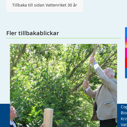
Tillbaka till sidan Vattenriket 30 år
Fler tillbakablickar
Cop
Bio
Kri
Vat