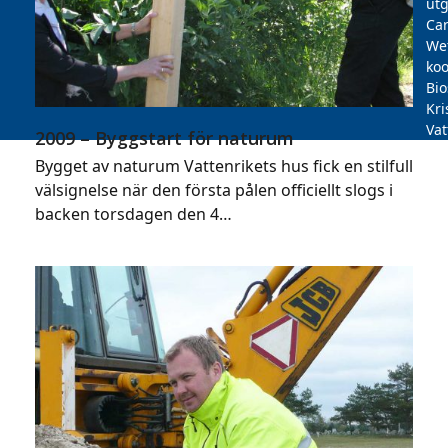
utg
Car
We
koo
Bi
Kri
Vat
2009 – Byggstart för naturum
Bygget av naturum Vattenrikets hus fick en stilfull
välsignelse när den första pålen officiellt slogs i
backen torsdagen den 4…