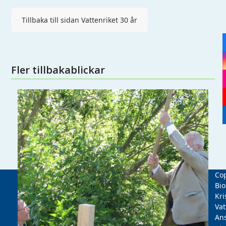
Tillbaka till sidan Vattenriket 30 år
Fler tillbakablickar
Cop
Bio
Kri
Vat
Ans