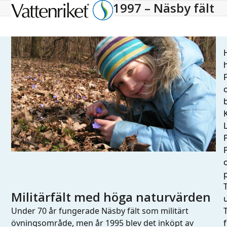
1997 – Näsby fält
Open
Close
mobile
mobile
menu
menu
H
h
L
T
Militärfält med höga naturvärden
Under 70 år fungerade Näsby fält som militärt
övningsområde, men år 1995 blev det inköpt av