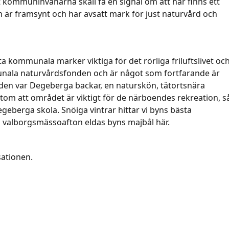
kommuninvånarna skall få en signal om att här finns ett
är framsynt och har avsatt mark för just naturvård och
kommunala marker viktiga för det rörliga friluftslivet oc
unala naturvårdsfonden och är något som fortfarande är
onden var Degeberga backar, en naturskön, tätortsnära
utom att området är viktigt för de närboendes rekreation, s
eberga skola. Snöiga vintrar hittar vi byns bästa
 valborgsmässoafton eldas byns majbål här.
sationen.