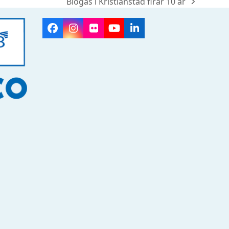
Biogas i Kristianstad firar 10 år
next
post:
Facebook
Instagram
Flickr
YouTube
LinkedIn