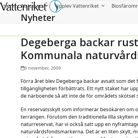
Hem
Naturum
Upplev Vattenriket
Biosfärom
Nyheter
Degeberga backar rust
Kommunala naturvård
9 november, 2009
Förra året blev Degeberga backar avsatt som det 
tillgängligheten förbättrats. Ett nytt staket har u
de närboende så att inte de för områdets skötsel s
En reservatsskylt som informerar besökaren om o
terrängen. Förutom den traditionella lilla skylte
naturreservat, har vi också satt upp en nyframta
naturvårdsfondsmarkerna. Det är en liten skylt,