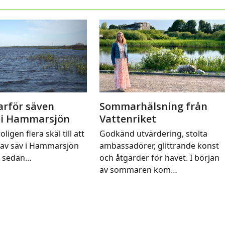
arför säven
Sommarhälsning från
 i Hammarsjön
Vattenriket
oligen flera skäl till att
Godkänd utvärdering, stolta
av säv i Hammarsjön
ambassadörer, glittrande konst
t sedan…
och åtgärder för havet. I början
av sommaren kom…