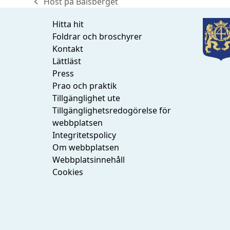
Höst på Balsberget
previous
post:
Hitta hit
Foldrar och broschyrer
Kontakt
Lättläst
Press
Prao och praktik
Tillgänglighet ute
Tillgänglighetsredogörelse för
webbplatsen
Integritetspolicy
Om webbplatsen
Webbplatsinnehåll
Cookies