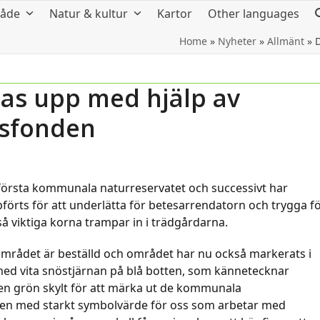
råde
Natur & kultur
Kartor
Other languages
Home
»
Nyheter
»
Allmänt
»
as upp med hjälp av
sfonden
första kommunala naturreservatet och successivt har
ppförts för att underlätta för betesarrendatorn och trygga f
å viktiga korna trampar in i trädgårdarna.
mrådet är beställd och området har nu också markerats i
n med vita snöstjärnan på blå botten, som kännetecknar
gen grön skylt för att märka ut de kommunala
 men med starkt symbolvärde för oss som arbetar med